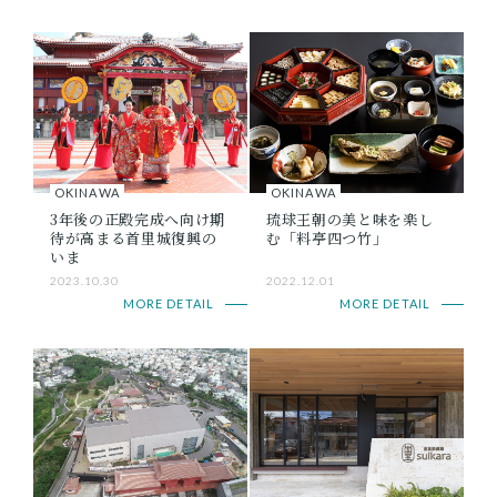
OKINAWA
OKINAWA
3年後の正殿完成へ向け期
琉球王朝の美と味を楽し
待が高まる首里城復興の
む「料亭四つ竹」
いま
2023.10.30
2022.12.01
MORE DETAIL
MORE DETAIL