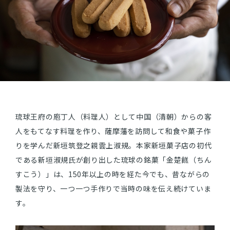
ショッピングガイド
よみもの
実店舗のご案内
樂園百貨店について
琉球王府の庖丁人（料理人）として中国（清朝）からの客
人をもてなす料理を作り、薩摩藩を訪問して和食や菓子作
りを学んだ新垣筑登之親雲上淑規。本家新垣菓子店の初代
である新垣淑規氏が創り出した琉球の銘菓「金楚餻（ちん
すこう）」は、150年以上の時を経た今でも、昔ながらの
製法を守り、一つ一つ手作りで当時の味を伝え続けていま
す。