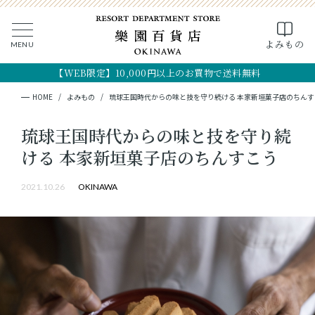
よみもの
MENU
CLOSE
MY PAGE
FAVOR
【WEB限定】10,000円以上のお買物で送料無料
全ての商品
HOME
よみもの
琉球王国時代からの味と技を守り続ける 本家新垣菓子店のちんす
ギフト
琉球王国時代からの味と技を守り続
ける 本家新垣菓子店のちんすこう
フード
2021.10.26
OKINAWA
クラフト
コスメ・アロマ
つくり手
OKINAWA the RYUKYU