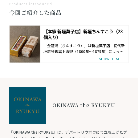
Products introduced
今回ご紹介した商品
【本家 新垣菓子店】新垣ちんすこう（23
個入り）
「金楚餻（ちんすこう）」は新垣菓子店 初代新
垣筑登親雲上淑規（1800年～1879年）によっ…
SHOW ITEM
OKINAWA the RYUKYU
『OKINAWA the RYUKYU』は、デパートリウボウにて立ち上げたプ