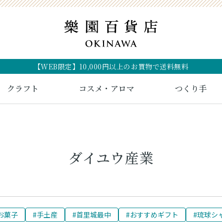
【WEB限定】10,000円以上のお買物で送料無料
クラフト
コスメ・アロマ
つくり手
ダイユウ産業
お菓子
#手土産
#首里城最中
#おすすめギフト
#琉球シ