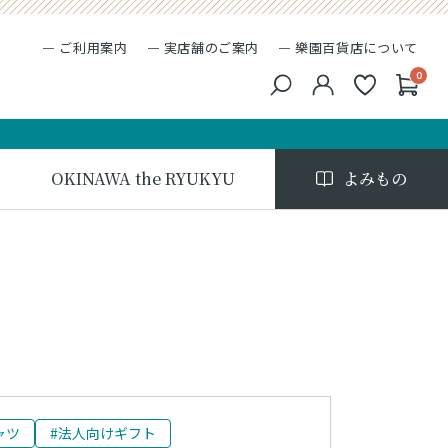
ご利用案内
実店舗のご案内
樂園百貨店について
0
キーワード検索
検索
OKINAWA the RYUKYU
よみもの
ャツ
#法人向けギフト