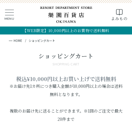
0
よみもの
MENU
CLOSE
SEARCH
MY PAGE
FAVORITE
CART
【WEB限定】10,000円以上のお買物で送料無料
全ての商品
キーワード検索
検索
HOME
ショッピングカート
ギフト
ショッピングカート
SHOPPING CART
フード
税込¥10,000円以上お買い上げで送料無料
クラフト
※お届け先1カ所につき購入金額が10,000円以上の場合は送料
無料となります。
コスメ・アロマ
複数のお届け先に送ることができます。※1回のご注文で最大
つくり手
20件まで