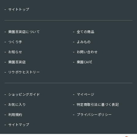
サイトトップ
樂園百貨店について
全ての商品
つくり手
よみもの
お知らせ
お問い合わせ
お知らせ
お問い合わせ
樂園百貨店
樂園CAFÉ
リウボウヒストリー
リウボウヒストリー
樂園百貨店
樂園CAFE
ショッピングガイド
マイページ
お気に入り
特定商取引法に基づく表記
マイページ
お気に入り
利用規約
プライバシーポリシー
利用規約
特定商取引法に基づく表記
サイトマップ
キーワード検索
検索
プライバシーポリシー
サイトマップ