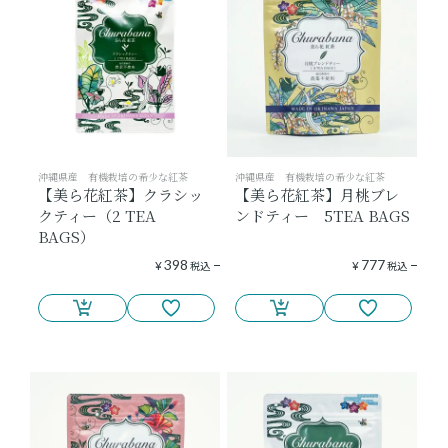
ショッピングガイド
よみもの
実店舗のご案内
沖縄県産 有機栽培の希少な紅茶
沖縄県産 有機栽培の希少な紅茶
【美ら花紅茶】クラシッ
【美ら花紅茶】月桃ブレ
樂園百貨店について
クティー（2 TEA
ンドティー 5TEA BAGS
BAGS）
398
777
¥
税込
¥
税込