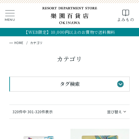
0
よみもの
MENU
CLOSE
SEARCH
MY PAGE
FAVORITE
CART
【WEB限定】10,000円以上のお買物で送料無料
全ての商品
キーワード検索
検索
HOME
カテゴリ
ギフト
カテゴリ
フード
タグ検索
クラフト
コスメ・アロマ
#黒糖のお菓子
#手土産
#首里城最中
320
件中
301
-
320
件表示
並び替え
#おすすめギフト
#琉球シャツ
つくり手
#法人向けギフト
#OKINAWA the RYUKYU
OKINAWA the RYUKYU