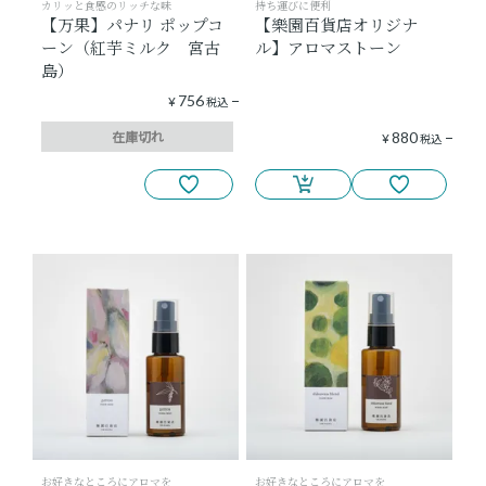
カリッと食感のリッチな味
持ち運びに便利
【万果】パナリ ポップコ
【樂園百貨店オリジナ
ーン（紅芋ミルク 宮古
ル】アロマストーン
島）
756
¥
税込
在庫切れ
880
¥
税込
お好きなところにアロマを
お好きなところにアロマを