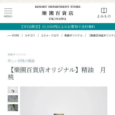
0
よみもの
MENU
CLOSE
SEARCH
MY PAGE
FAVORITE
CART
【WEB限定】10,000円以上のお買物で送料無料
全ての商品
キーワード検索
検索
HOME
カテゴリ
コスメ・アロマ
樂園オリジナル
【樂園百貨店オリジナ
ギフト
樂園オリジナル
フード
珍しい月桃の精油
【樂園百貨店オリジナル】精油 月
クラフト
桃
コスメ・アロマ
つくり手
OKINAWA the RYUKYU