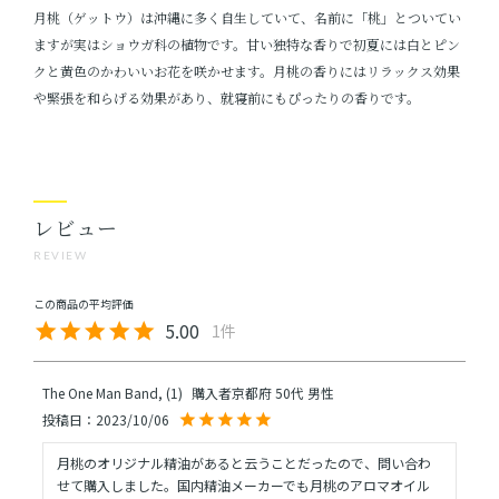
月桃（ゲットウ）は沖縄に多く自生していて、名前に「桃」とついてい
ますが実はショウガ科の植物です。甘い独特な香りで初夏には白とピン
クと黄色のかわいいお花を咲かせます。月桃の香りにはリラックス効果
や緊張を和らげる効果があり、就寝前にもぴったりの香りです。
レビュー
REVIEW
5.00
1
The One Man Band,
1
購入者
京都府
50代
男性
投稿日
2023/10/06
月桃のオリジナル精油があると云うことだったので、問い合わ
せて購入しました。国内精油メーカーでも月桃のアロマオイル