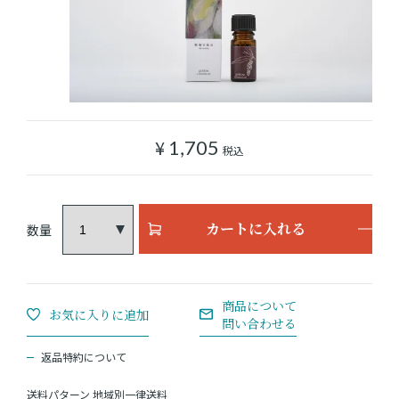
ショッピングガイド
よみもの
実店舗のご案内
¥
1,705
税込
樂園百貨店について
カートに入れる
返品特約について
送料パターン
地域別一律送料