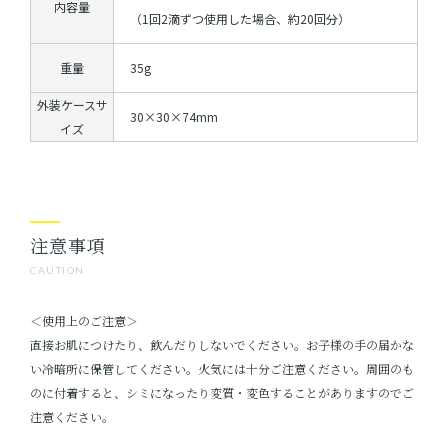
内容量
（1回2滴ずつ使用した場合、約20回分）
重量
35g
外装ケースサ
30×30×74mm
イズ
注意事項
CAUTION
＜使用上のご注意＞
直接お肌につけたり、飲んだりしないでください。お子様の手の届かな
い冷暗所に保管してください。火気には十分ご注意ください。周囲のも
のに付着すると、シミになったり変質・変色することがありますのでご
注意ください。