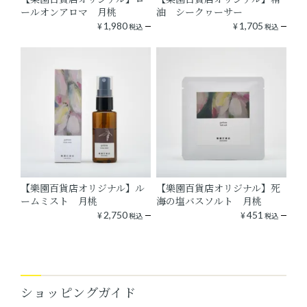
ールオンアロマ 月桃
油 シークヮーサー
¥
1,980
¥
1,705
税込
税込
【樂園百貨店オリジナル】ル
【樂園百貨店オリジナル】死
ームミスト 月桃
海の塩バスソルト 月桃
¥
2,750
¥
451
税込
税込
ショッピングガイド