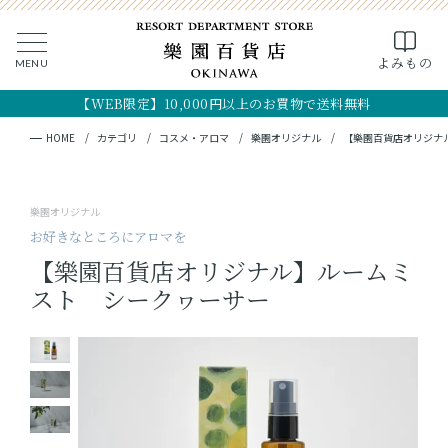
0
よみもの
MENU
CLOSE
SEARCH
MY PAGE
FAVORITE
CART
【WEB限定】10,000円以上のお買物で送料無料
全ての商品
キーワード検索
検索
HOME
カテゴリ
コスメ・アロマ
樂園オリジナル
【樂園百貨店オリジナ
ギフト
樂園オリジナル
フード
お好きなところにアロマを
【樂園百貨店オリジナル】ルームミ
クラフト
スト シークヮーサー
コスメ・アロマ
つくり手
OKINAWA the RYUKYU