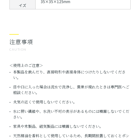
35×35×125mm
イズ
注意事項
CAUTION
＜使用上のご注意＞
本製品を飲んだり、直接吸引や直接身体につけたりしないでくださ
い。
目や口に入った場合は流水で洗浄し、異常が現れたときは専門医へご
相談ください。
火気の近くで使用しないでください。
水に弱い繊維や、水洗い不可の表示があるものには噴霧しないでくだ
さい。
家具や木製品、磁気製品には噴霧しないでください。
天然精油を香料として使用しているため、長期間放置しておくとポン