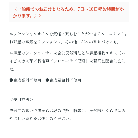
〈〈船便でのお届けとなるため、7日～10日程お時間がか
かります。〉〉
エッセンシャルオイルを気軽に楽しむことができるルームミスト。
お部屋の空気をリフレッシュ。その他、布への香りづけにも。
沖縄産のシークヮーサーを含む天然精油と沖縄産植物エキス（ハ
イビスカス花／長命草／アロエベラ／黒糖）を贅沢に配合しまし
た。
●合成香料不使用 ●合成着色料不使用
＜使用方法＞
空気中の高い位置からお好みで数回噴霧し、天然精油ならではの
やさしい香りをお楽しみください。