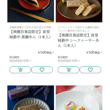
沖縄産黒糖と小豆の上品な甘さが特徴
シークヮーサーの爽やかな風味の餡を
パリパリ最中皮で包みました
【樂園百貨店限定】首里
【樂園百貨店限定】首里
城最中 黒糖あん（1本入）
城最中 シークヮーサーあ
ん（1本入）
500
500
¥
税込
¥
税込
販売期間
販売期間
2026/06/01 0:00
〜
2026/06/01 0:00
〜