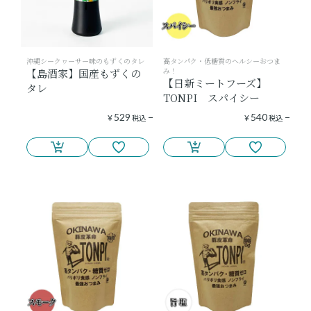
沖縄シークヮーサー味のもずくのタレ
高タンパク・低糖質のヘルシーおつま
み！
【島酒家】国産もずくの
【日新ミートフーズ】
タレ
TONPI スパイシー
529
540
¥
税込
¥
税込