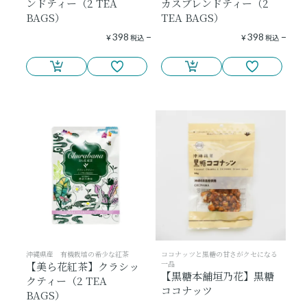
ンドティー（2 TEA
カスブレンドティー（2
BAGS）
TEA BAGS）
398
398
¥
税込
¥
税込
沖縄県産 有機栽培の希少な紅茶
ココナッツと黒糖の甘さがクセになる
一品
【美ら花紅茶】クラシッ
【黒糖本舗垣乃花】黒糖
クティー（2 TEA
ココナッツ
BAGS）