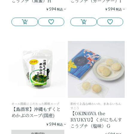
こうプチ（黒蜜）H
こうプチ（カーブチー）I
594
594
¥
税込
¥
税込
オール国産にこだわった即席スープ
素朴で上品な味わいの、まあるいちん
すこう
【島酒家】沖縄もずくと
【OKINAWA the
めかぶのスープ(国産)
RYUKYU】くがにちんす
594
¥
税込
こうプチ（塩味）Ｇ
在庫切れ