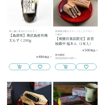
美ら海に育まれた太もずく
首里城正殿をモチーフとしたデザイン
の最中
【島酒家】奥武島産有機
【樂園百貨店限定】首里
太もずく200g
城最中 塩あん（1本入）
500
¥
税込
販売期間
486
¥
税込
2026/06/01 0:00
〜