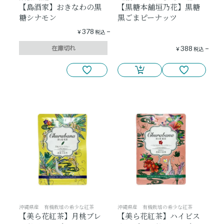
【島酒家】おきなわの黒
【黒糖本舗垣乃花】黒糖
糖シナモン
黒ごまピーナッツ
378
¥
税込
在庫切れ
388
¥
税込
沖縄県産 有機栽培の希少な紅茶
沖縄県産 有機栽培の希少な紅茶
【美ら花紅茶】月桃ブレ
【美ら花紅茶】ハイビス