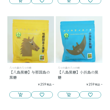
八つの島の八つの味
八つの島の八つの味
【八島黒糖】与那国島の
【八島黒糖】小浜島の黒
黒糖
糖
259
259
¥
税込
¥
税込