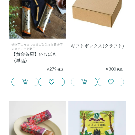
焼き芋の皮までまるごと入った黄金芋
ギフトボックス(クラフト)
のスティック菓子
【黄金茶屋】いもぽき
（単品）
279
300
¥
税込
¥
税込