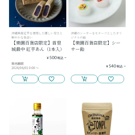
沖縄県産紅芋を使用した優しい甘さと
沖縄のシーサーをモチーフとしたオリ
鮮やかな色合い
ジナルの飴
【樂園百貨店限定】首里
【樂園百貨店限定】シー
城最中 紅芋あん（1本入）
サー飴
500
¥
税込
販売期間
540
¥
税込
2026/06/01 0:00
〜