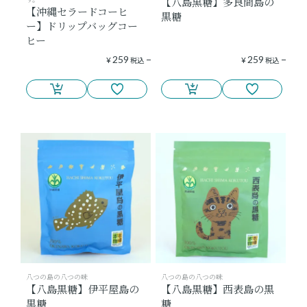
【八島黒糖】多良間島の
【沖縄セラードコーヒ
黒糖
ー】ドリップバッグコー
ヒー
259
259
¥
税込
¥
税込
八つの島の八つの味
八つの島の八つの味
【八島黒糖】伊平屋島の
【八島黒糖】西表島の黒
黒糖
糖