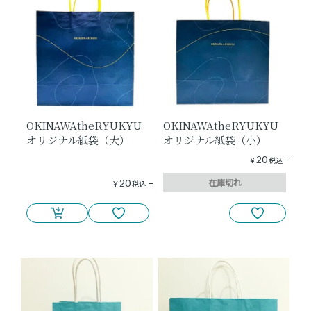
ショッピングガイド
よみもの
実店舗のご案内
OKINAWAtheRYUKYU
OKINAWAtheRYUKYU
オリジナル紙袋（大）
オリジナル紙袋（小）
樂園百貨店について
20
¥
税込
在庫切れ
20
¥
税込