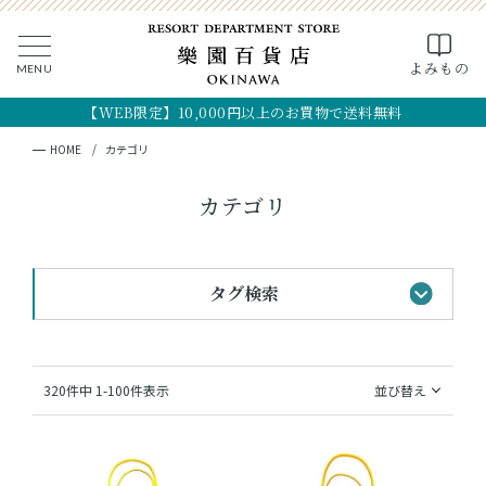
0
よみもの
MENU
CLOSE
SEARCH
MY PAGE
FAVORITE
CART
【WEB限定】10,000円以上のお買物で送料無料
全ての商品
キーワード検索
検索
HOME
カテゴリ
ギフト
カテゴリ
フード
タグ検索
クラフト
コスメ・アロマ
#黒糖のお菓子
#手土産
#首里城最中
320
件中
1
-
100
件表示
並び替え
#おすすめギフト
#琉球シャツ
つくり手
#法人向けギフト
#OKINAWA the RYUKYU
OKINAWA the RYUKYU