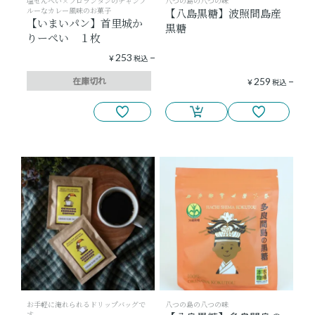
塩せんべい×フロランタンのチャンプ
八つの島の八つの味
ルーなカレー風味のお菓子
【八島黒糖】波照間島産
【いまいパン】首里城か
黒糖
りーぺい １枚
253
¥
税込
在庫切れ
259
¥
税込
お手軽に淹れられるドリップバッグで
八つの島の八つの味
す。