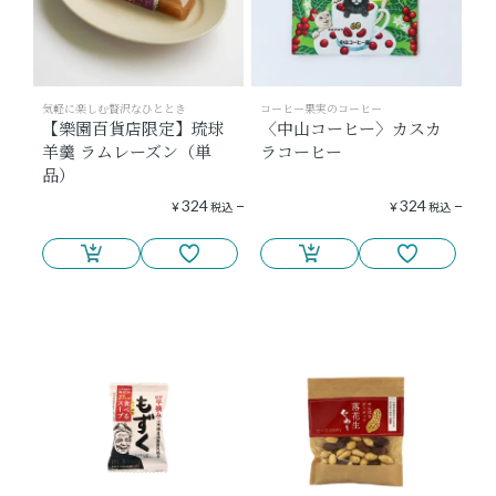
気軽に楽しむ贅沢なひととき
コーヒー果実のコーヒー
【樂園百貨店限定】琉球
〈中山コーヒー〉カスカ
羊羹 ラムレーズン（単
ラコーヒー
品）
324
324
¥
税込
¥
税込