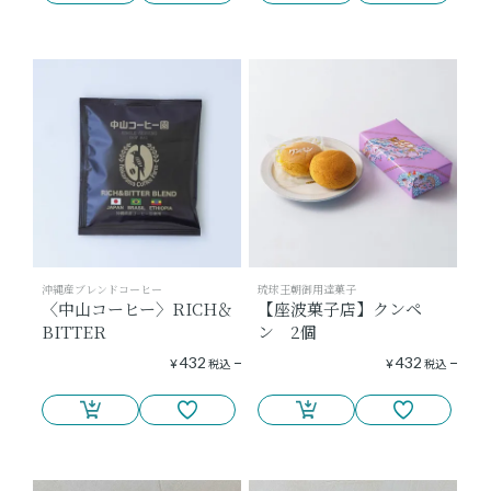
沖縄産ブレンドコーヒー
琉球王朝御用達菓子
〈中山コーヒー〉RICH＆
【座波菓子店】クンペ
BITTER
ン 2個
432
432
¥
税込
¥
税込