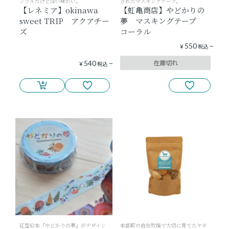
ンプルだけど深い味わい。
されたマスキングテープ。
【レネミア】okinawa
【虹亀商店】やどかりの
sweet TRIP アクアチー
夢 マスキングテープ
ズ
コーラル
550
¥
税込
在庫切れ
540
¥
税込
紅型絵本『やどかりの夢』がデザイン
本部町の自社牧場で大切に育てたヤギ