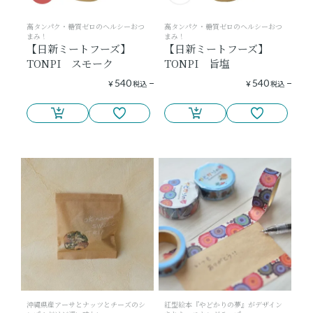
高タンパク・糖質ゼロのヘルシーおつ
高タンパク・糖質ゼロのヘルシーおつ
まみ！
まみ！
【日新ミートフーズ】
【日新ミートフーズ】
TONPI スモーク
TONPI 旨塩
540
540
¥
税込
¥
税込
沖縄県産アーサとナッツとチーズのシ
紅型絵本『やどかりの夢』がデザイン