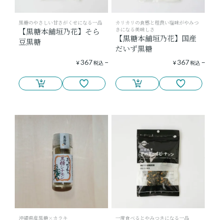
黒糖のやさしい甘さがくせになる一品
カリカリの食感と程良い塩味がやみつ
きになる美味しさ
【黒糖本舗垣乃花】そら
【黒糖本舗垣乃花】国産
豆黒糖
だいず黒糖
367
367
¥
税込
¥
税込
沖縄県産黒糖×カラキ
一度食べるとやみつきになる一品