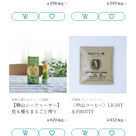
398
399
¥
税込
¥
税込
新鮮な果汁をギュッと凝縮！
沖縄産ブレンドコーヒー
【勝山シークヮーサー】
〈中山コーヒー〉LIGHT
皮も種もまるごと搾り
＆FRUITY
420
432
¥
税込
¥
税込