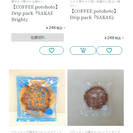
華やかで軽やかな味わい
コクと華やかで甘い余韻が心地よい味
わい
【COFFEE potohoto】
【COFFEE potohoto】
Drip pack『SAKAE
Drip pack『SAKAE』
Bright』
248
¥
税込
在庫切れ
248
¥
税込
パリッとした塩せんべい×ココナッツ
パリッとした塩せんべい×アーモンド