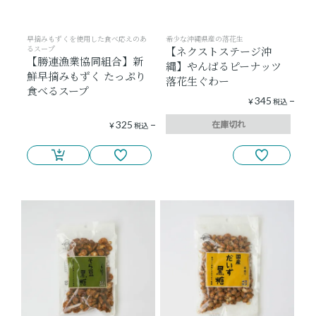
早摘みもずくを使用した食べ応えのあ
希少な沖縄県産の落花生
るスープ
【ネクストステージ沖
【勝連漁業協同組合】新
縄】やんばるピーナッツ
鮮早摘みもずく たっぷり
落花生ぐわー
食べるスープ
345
¥
税込
在庫切れ
325
¥
税込