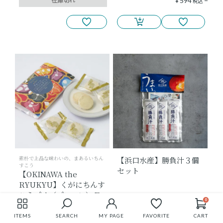
594
¥
税込
お知らせ
お問い合わせ
リウボウヒストリー
樂園百貨店
樂園CAFE
マイページ
お気に入り
素朴で上品な味わいの、まあるいちん
【浜口水産】勝負汁３個
利用規約
特定商取引法に基づく表記
すこう
セット
【OKINAWA the
キーワード検索
検索
RYUKYU】くがにちんす
プライバシーポリシー
サイトマップ
こうプチ（プレーン）Ｆ
0
594
594
¥
税込
¥
税込
ITEMS
SEARCH
MY PAGE
FAVORITE
CART