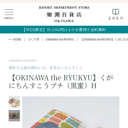
0
よみもの
MENU
CLOSE
SEARCH
MY PAGE
FAVORITE
CART
【WEB限定】10,000円以上のお買物で送料無料
全ての商品
キーワード検索
検索
HOME
つくり手
OKINAWA the RYUKYU
【OKINAWA the RYUKYU】く
ギフト
OKINAWA the RYUKYU
フード
素朴で上品な味わいの、まあるいちんすこう
【OKINAWA the RYUKYU】くが
クラフト
にちんすこうプチ（黒蜜）H
コスメ・アロマ
つくり手
OKINAWA the RYUKYU