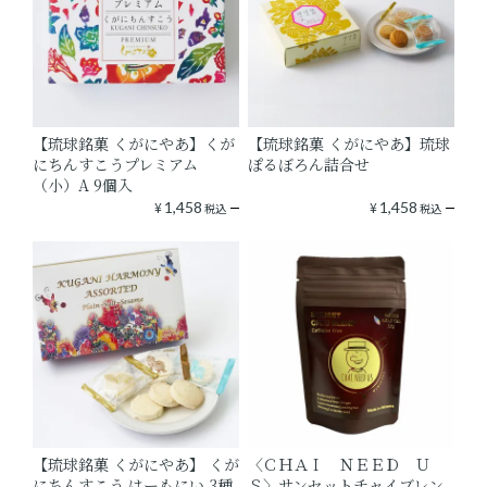
【琉球銘菓 くがにやあ】くが
【琉球銘菓 くがにやあ】琉球
にちんすこうプレミアム
ぽるぼろん詰合せ
（小）A 9個入
¥
1,458
¥
1,458
税込
税込
【琉球銘菓 くがにやあ】 くが
〈ＣＨＡＩ ＮＥＥＤ Ｕ
にちんすこう はーもにい 3種
Ｓ〉サンセットチャイブレン