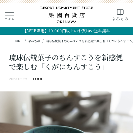
よみもの
MENU
CLOSE
MY PAGE
FAVOR
【WEB限定】10,000円以上のお買物で送料無料
全ての商品
HOME
よみもの
琉球伝統菓子のちんすこうを新感覚で楽しむ「くがにちんすこう
ギフト
琉球伝統菓子のちんすこうを新感覚
で楽しむ「くがにちんすこう」
フード
2023.02.25
FOOD
クラフト
コスメ・アロマ
つくり手
OKINAWA the RYUKYU