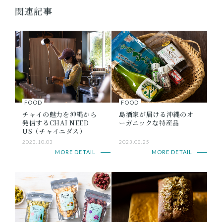
関連記事
FOOD
FOOD
チャイの魅力を沖縄から
島酒家が届ける沖縄のオ
発信するCHAI NEED
ーガニックな特産品
US（チャイニダス）
2023.10.03
2023.08.25
MORE DETAIL
MORE DETAIL