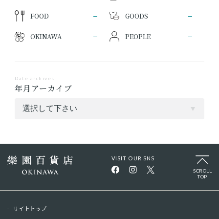
FOOD
GOODS
OKINAWA
PEOPLE
Date archives
年月アーカイブ
VISIT OUR SNS
SCROLL
TOP
サイトトップ