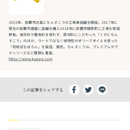
2010年、那覇市古島にちんすこうの工場兼店舗を開設。2017年に
現在の那覇市壺屋に店舗を構え2018年に那覇市鏡原町に工場を新設
移転。保存料や着色料を使わず、原材料にこだわった「くがにちん
すこう」のほか、ラードではなく植物性のオリーブオイルを使った
「琉球ぽるぼろん」を製造、販売。ちんすこうは、プレミアムやプ
チシリーズなど種類も豊富。
https://www.kugani.com
この記事をシェアする
Related Articles