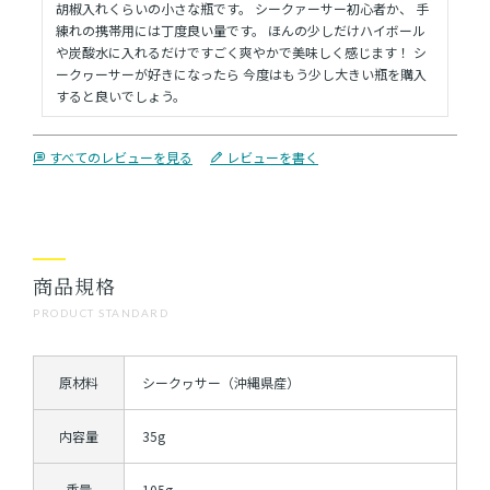
胡椒入れくらいの小さな瓶です。 シークァーサー初心者か、 手
練れの携帯用には丁度良い量です。 ほんの少しだけハイボール
や炭酸水に入れるだけですごく爽やかで美味しく感じます！ シ
ークヮーサーが好きになったら 今度はもう少し大きい瓶を購入
すると良いでしょう。
すべてのレビューを見る
レビューを書く
商品規格
PRODUCT STANDARD
原材料
シークヮサー（沖縄県産）
内容量
35g
重量
105g