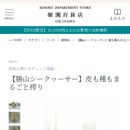
0
よみもの
MENU
CLOSE
SEARCH
MY PAGE
FAVORITE
CART
【WEB限定】10,000円以上のお買物で送料無料
全ての商品
キーワード検索
検索
HOME
カテゴリ
フード
調味料
【勝山シークヮーサー】皮も種もまるご
ギフト
調味料
フード
新鮮な果汁をギュッと凝縮！
【勝山シークヮーサー】皮も種もま
クラフト
るごと搾り
コスメ・アロマ
つくり手
OKINAWA the RYUKYU