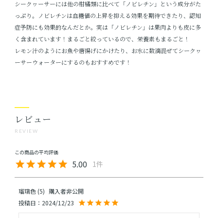
シークヮーサーには他の柑橘類に比べて「ノビレチン」という成分がた
っぷり。ノビレチンは血糖値の上昇を抑える効果を期待できたり、認知
症予防にも効果的なんだとか。実は「ノビレチン」は果肉よりも皮に多
く含まれています！まるごと絞っているので、栄養素もまるごと！
レモン汁のようにお魚や唐揚げにかけたり、お水に数滴混ぜてシークヮ
ーサーウォーターにするのもおすすめです！
レビュー
REVIEW
5.00
1
瑠璃色
5
購入者
非公開
投稿日
2024/12/23