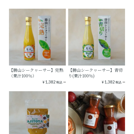
【勝山シークヮーサー】完熟
【勝山シークヮーサー】青切
（果汁100％）
り(果汁100％)
¥
1,382
¥
1,382
税込
税込