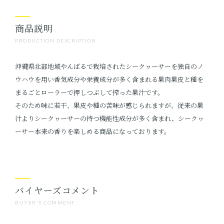
商品説明
PRODUCTION DESCRIPTION
沖縄県北部地域やんばるで栽培されたシークヮーサーを独自のノ
ウハウを用い香気成分や栄養成分が多く含まれる果肉果皮と種を
まるごとローラーで押しつぶして搾った果汁です。
そのため味に若干、果皮や種の苦味が感じられますが、従来の果
汁よりシークヮーサーの持つ機能性成分が多く含まれ、シークヮ
ーサー本来の香りを楽しめる商品になっております。
バイヤーズコメント
BUYER'S COMMENT