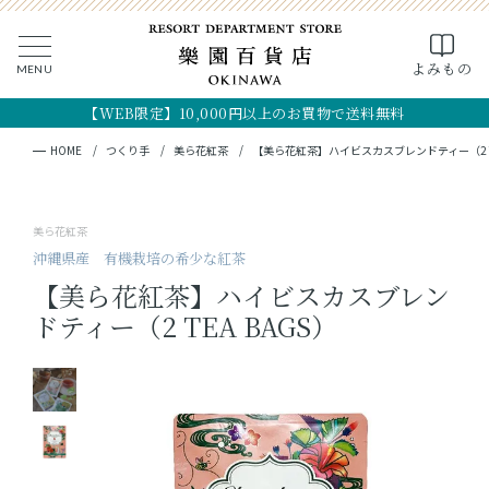
0
よみもの
MENU
CLOSE
SEARCH
MY PAGE
FAVORITE
CART
【WEB限定】10,000円以上のお買物で送料無料
全ての商品
キーワード検索
検索
HOME
つくり手
美ら花紅茶
【美ら花紅茶】ハイビスカスブレンドティー（2 TE
ギフト
美ら花紅茶
フード
沖縄県産 有機栽培の希少な紅茶
【美ら花紅茶】ハイビスカスブレン
クラフト
ドティー（2 TEA BAGS）
コスメ・アロマ
つくり手
OKINAWA the RYUKYU