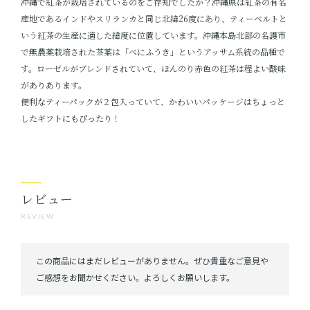
沖縄で紅茶が栽培されているのをご存知でしたか？沖縄県は紅茶の有名
産地であるインドやスリランカと同じ北緯26度にあり、ティーベルトと
いう紅茶の生産に適した緯度に位置しています。沖縄本島北部の名護市
で無農薬栽培された茶葉は「べにふうき」というアッサム系統の品種で
す。ローゼルがブレンドされていて、ほんのり赤色の紅茶は程よい酸味
がありあります。
便利なティーパックが２包入っていて、かわいいパッケージはちょっと
したギフトにもぴったり！
レビュー
REVIEW