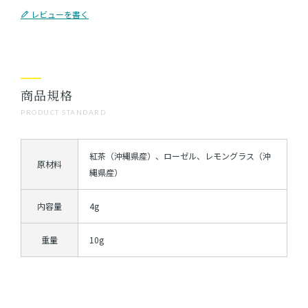
レビューを書く
商品規格
PRODUCT STANDARD
紅茶（沖縄県産）、ローゼル、レモングラス（沖
原材料
縄県産）
内容量
4g
重量
10g