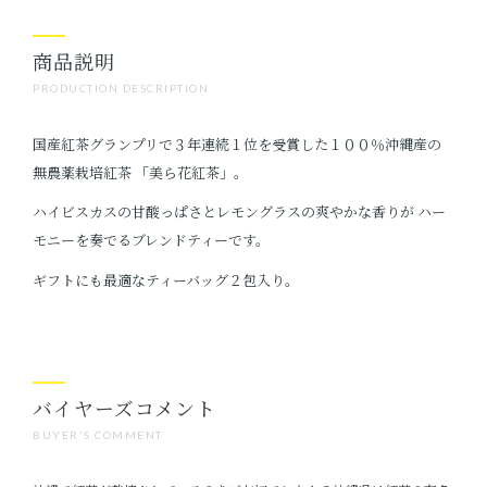
商品説明
PRODUCTION DESCRIPTION
国産紅茶グランプリで３年連続１位を受賞した１００％沖縄産の
無農薬栽培紅茶 「美ら花紅茶」。
ハイビスカスの甘酸っぱさとレモングラスの爽やかな香りが ハー
モニーを奏でるブレンドティーです。
ギフトにも最適なティーバッグ２包入り。
バイヤーズコメント
BUYER'S COMMENT