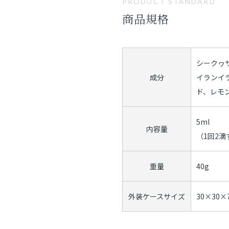
PRODUCT STANDARD
商品規格
シークヮ
成分
イランイ
ド、レモ
5ml
内容量
（1回2滴
重量
40g
外装ケースサイズ
30×30×