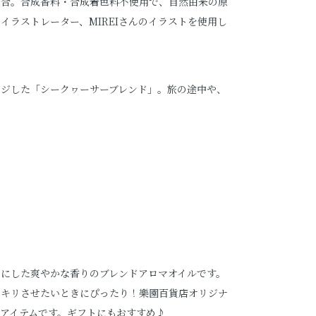
配合。合成香料・合成着色料不使用で、自然由来の原
イラストレーター、MIREIさんのイラストを使用し
ージした「シークヮーサーブレンド」。旅の途中や、
にした爽やかな香りのブレンドアロマオイルです。
ッキリさせたいときにぴったり！樂園百貨店オリジナ
アイテムです。ギフトにもおすすめ♪