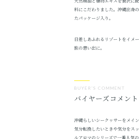
天然精油と植物エキスを贅沢に
料にこだわりました。沖縄出身の
たパッケージ入り。
日差しあふれるリゾートをイメ
旅の思い出に。
BUYER'S COMMENT
バイヤーズコメント
沖縄らしいシークヮサーをメイン
気分転換したいときや気分をス
ルアロマのシリーズで一番人気の