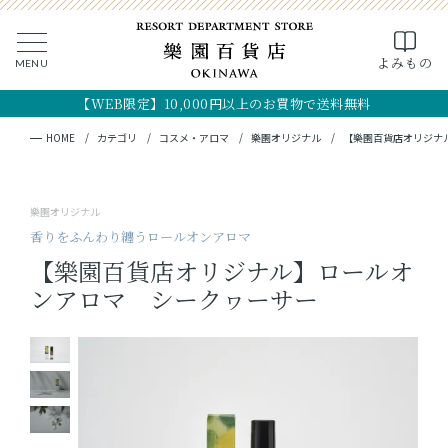
0
よみもの
MENU
CLOSE
SEARCH
MY PAGE
FAVORITE
CART
【WEB限定】10,000円以上のお買物で送料無料
全ての商品
キーワード検索
検索
HOME
カテゴリ
コスメ・アロマ
樂園オリジナル
【樂園百貨店オリジナ
ギフト
樂園オリジナル
フード
香りをふんわり纏うロールオンアロマ
【樂園百貨店オリジナル】ロールオ
クラフト
ンアロマ シークヮーサー
コスメ・アロマ
つくり手
OKINAWA the RYUKYU