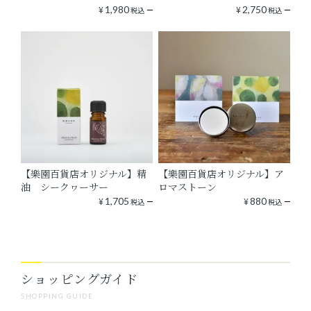
¥
1,980
¥
2,750
税込
税込
【樂園百貨店オリジナル】精
【樂園百貨店オリジナル】ア
油 シークヮーサー
ロマストーン
¥
1,705
¥
880
税込
税込
ショッピングガイド
SHOPPING GUIDE