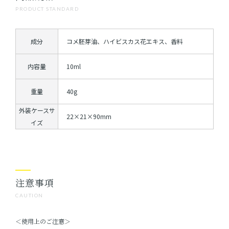
PRODUCT STANDARD
成分
コメ胚芽油、ハイビスカス花エキス、香料
内容量
10ml
重量
40g
外装ケースサ
22×21×90mm
イズ
注意事項
CAUTION
＜使用上のご注意＞