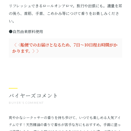
リフレッシュできるロールオンアロマ。旅行や出張にも。適量を耳
の後ろ、首筋、手首、こめかみ等につけて香りをお楽しみくださ
い。
●自然由来原料使用
〈〈船便でのお届けとなるため、7日～10日程お時間がか
かります。〉〉
バイヤーズコメント
BUYER'S COMMENT
爽やかなシークヮサーの香りを持ち歩けて、いつでも楽しめる人気アイ
テムです！天然精油の香りで香水が苦手な方にもおすすめ。手首に塗っ