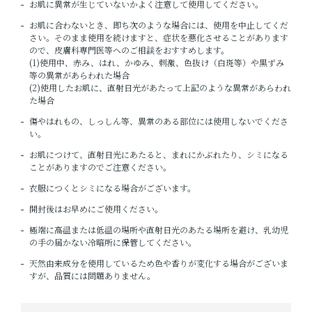
お肌に異常が生じていないかよく注意して使用してください。
お肌に合わないとき、即ち次のような場合には、使用を中止してくだ
さい。そのまま使用を続けますと、症状を悪化させることがあります
ので、皮膚科専門医等へのご相談をおすすめします。
(1)使用中、赤み、はれ、かゆみ、刺激、色抜け（白斑等）や黒ずみ
等の異常があらわれた場合
(2)使用したお肌に、直射日光があたって上記のような異常があらわれ
た場合
傷やはれもの、しっしん等、異常のある部位には使用しないでくださ
い。
お肌につけて、直射日光にあたると、まれにかぶれたり、シミになる
ことがありますのでご注意ください。
衣服につくとシミになる場合がございます。
開封後はお早めにご使用ください。
極端に高温または低温の場所や直射日光のあたる場所を避け、乳幼児
の手の届かない冷暗所に保管してください。
天然由来成分を使用しているため色や香りが変化する場合がございま
すが、品質には問題ありません。