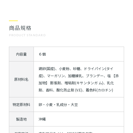
商品規格
PRODUCT STANDARD
内容量
６個
鶏卵(国産)、小麦粉、砂糖、ドライパイン(タイ
産)、マーガリン、加糖練乳、ブランデー、塩 【添
原材料名
加物】 膨張剤、増粘剤(キサンタンガ ム)、乳化
剤、香料、酸化防止剤 (V.E)、着色料(カロチン)
特定原材料
卵・小麦・乳成分・大豆
製造地
沖縄