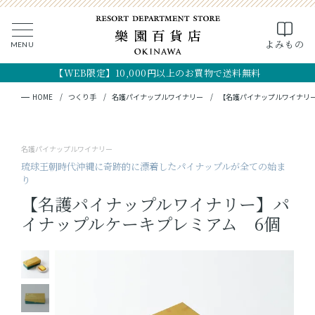
0
よみもの
MENU
CLOSE
SEARCH
MY PAGE
FAVORITE
CART
【WEB限定】10,000円以上のお買物で送料無料
全ての商品
キーワード検索
検索
HOME
つくり手
名護パイナップルワイナリー
【名護パイナップルワイナリ
ギフト
名護パイナップルワイナリー
フード
琉球王朝時代沖縄に奇跡的に漂着したパイナップルが全ての始ま
り
クラフト
【名護パイナップルワイナリー】パ
イナップルケーキプレミアム 6個
コスメ・アロマ
つくり手
OKINAWA the RYUKYU