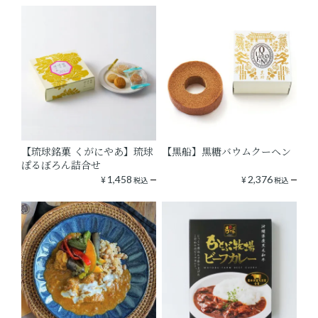
【琉球銘菓 くがにやあ】琉球
【黒船】黒糖バウムクーヘン
ぽるぼろん詰合せ
¥
1,458
¥
2,376
税込
税込