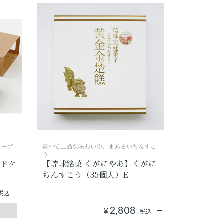
ューブ
素朴で上品な味わいの、まあるいちんすこ
う
ンドケ
【琉球銘菓 くがにやあ】くがに
ちんすこう（35個入）E
税込
2,808
¥
税込