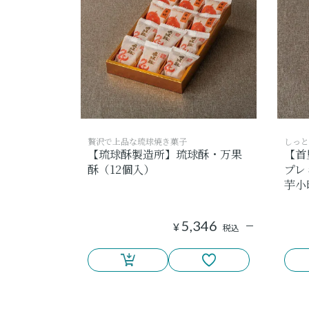
贅沢で上品な琉球焼き菓子
しっと
【琉球酥製造所】琉球酥・万果
【首
酥（12個入）
プレ
芋小
5,346
¥
税込