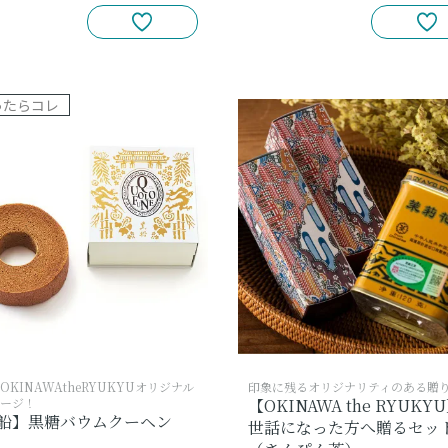
ったらコレ
OKINAWAtheRYUKYUオリジナル
印象に残るオリジナリティのある贈
ージ！
【OKINAWA the RYUKY
船】黒糖バウムクーヘン
世話になった方へ贈るセッ