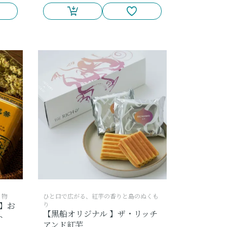
り物
ひと口で広がる、紅芋の香りと島のぬくも
U】お
り
【黒船オリジナル 】ザ・リッチ
ト
アンド紅芋