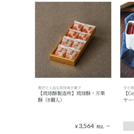
贅沢で上品な琉球焼き菓子
手土産
【琉球酥製造所】琉球酥・万果
【Ce
酥（8個入）
ヤー
3,564
¥
税込