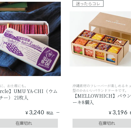
迷ったらコレ
に、お土産にも。
沖縄素材のフレーバーが楽しめるキ
rcle】UMU YA-CHI（ウム
型のかわいいパウンドケーキです。
【MELLOWHICH】パウ
チー） 21枚入
ーキ8個入
3,240
3,196
¥
¥
税込
在庫切れ
在庫切れ