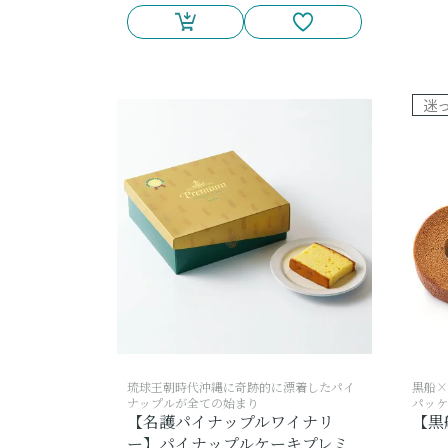
迷
琉球王朝時代沖縄に奇跡的に漂着したパイ
黒船×
ナップルが全ての始まり
パッケ
【名護パイナップルワイナリ
【黒
ー】パイナップルケーキプレミ