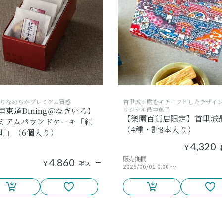
りなめらかプレミアム質感
首里城正殿をモチーフとしたデザイ
里東道Dining＠なぎいろ】
リジナル最中菓子
【樂園百貨店限定】首里城
ミアムパウンドケーキ「紅
（4種・計8本入り）
町」（6個入り）
4,320
¥
販売期間
4,860
¥
税込
2026/06/01 0:00
〜