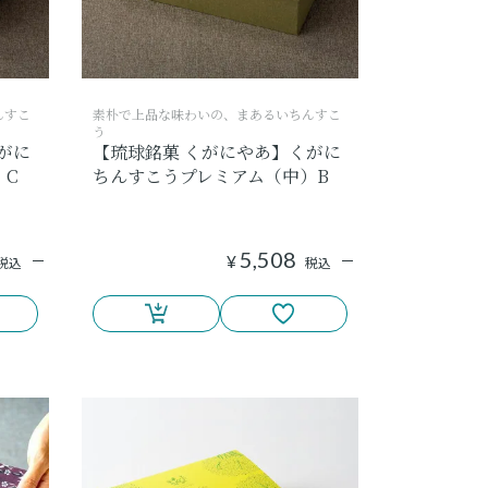
んすこ
素朴で上品な味わいの、まあるいちんすこ
う
がに
【琉球銘菓 くがにやあ】くがに
）C
ちんすこうプレミアム（中）B
5,508
¥
税込
税込