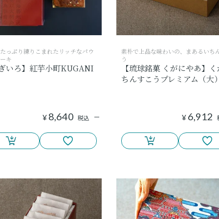
たっぷり練りこまれたリッチなパウ
素朴で上品な味わいの、まあるいち
ーキ
う
ぎいろ】紅芋小町KUGANI
【琉球銘菓 くがにやあ】く
ちんすこうプレミアム（大
8,640
6,912
¥
¥
税込