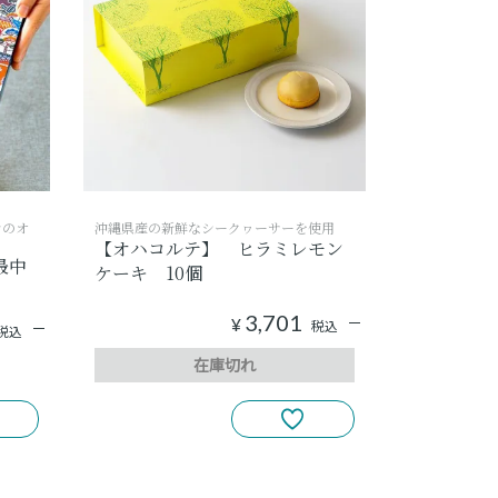
ンのオ
沖縄県産の新鮮なシークヮーサーを使用
【オハコルテ】 ヒラミレモン
最中
ケーキ 10個
3,701
¥
税込
税込
在庫切れ