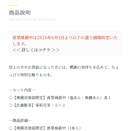
商品説明
PRODUCTION DESCRIPTION
首里城最中は2026年6月1日より以下の通り価格改定いた
します。
＜＜ 詳しくはコチラ ＞＞
目上の方やお世話になった方には、感謝の気持ちを込めて、ちょ
っぴり特別な贈りものを。
―セット内容―
◇【樂園百貨店限定】首里城最中（塩あん・黒糖あん）各１
◇【比嘉製茶】茉莉花茶：小×１
―商品詳細―
◇【樂園百貨店限定】首里城最中（1本入）