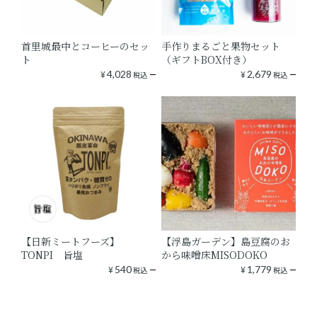
首里城最中とコーヒーのセッ
手作りまるごと果物セット
ト
（ギフトBOX付き）
¥
4,028
¥
2,679
税込
税込
【日新ミートフーズ】
【浮島ガーデン】島豆腐のお
TONPI 旨塩
から味噌床MISODOKO
¥
540
¥
1,779
税込
税込