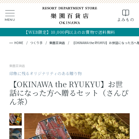
0
よみもの
MENU
CLOSE
SEARCH
MY PAGE
FAVORITE
CART
【WEB限定】10,000円以上のお買物で送料無料
全ての商品
キーワード検索
検索
HOME
つくり手
樂園百貨店
【OKINAWA the RYUKYU】お世話になっ
ギフト
樂園百貨店
フード
印象に残るオリジナリティのある贈り物
【OKINAWA the RYUKYU】お世
クラフト
話になった方へ贈るセット（さんぴ
ん茶）
コスメ・アロマ
つくり手
OKINAWA the RYUKYU