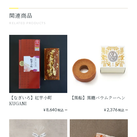
関連商品
RELATED PRODUCTS
【なぎいろ】紅芋小町
【黒船】黒糖バウムクーヘン
KUGANI
¥
8,640
¥
2,376
税込
税込