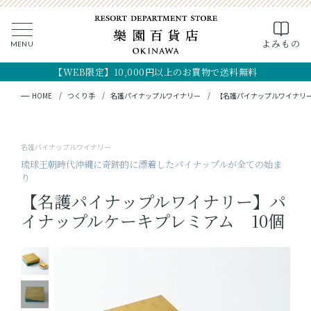
0
よみもの
MENU
CLOSE
SEARCH
MY PAGE
FAVORITE
CART
【WEB限定】10,000円以上のお買物で送料無料
全ての商品
キーワード検索
検索
HOME
つくり手
名護パイナップルワイナリー
【名護パイナップルワイナリー
ギフト
名護パイナップルワイナリー
フード
琉球王朝時代沖縄に奇跡的に漂着したパイナップルが全ての始ま
り
クラフト
【名護パイナップルワイナリー】パ
イナップルケーキプレミアム 10個
コスメ・アロマ
つくり手
OKINAWA the RYUKYU