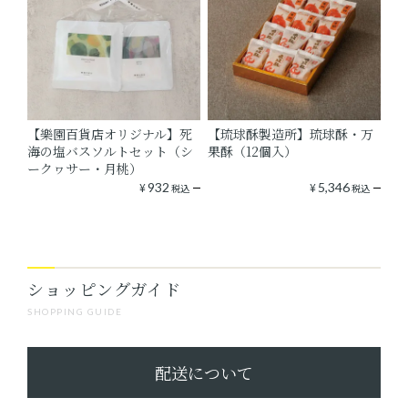
【樂園百貨店オリジナル】死
【琉球酥製造所】琉球酥・万
海の塩バスソルトセット（シ
果酥（12個入）
ークヮサー・月桃）
¥
932
¥
5,346
税込
税込
ショッピングガイド
SHOPPING GUIDE
配送について