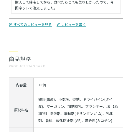
購入して帰宅してから、食べたらとても美味しかったので、今
回ネットで注文しました。
すべてのレビューを見る
レビューを書く
商品規格
PRODUCT STANDARD
内容量
10個
鶏卵(国産)、小麦粉、砂糖、ドライパイン(タイ
産)、マーガリン、加糖練乳、ブランデー、塩 【添
原材料名
加物】 膨張剤、増粘剤(キサンタンガ ム)、乳化
剤、香料、酸化防止剤 (V.E)、着色料(カロチン)