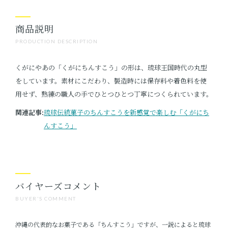
商品説明
PRODUCTION DESCRIPTION
くがにやあの「くがにちんすこう」の形は、琉球王国時代の丸型
をしています。素材にこだわり、製造時には保存料や着色料を使
用せず、熟練の職人の手でひとつひとつ丁寧につくられています。
関連記事:
琉球伝統菓子のちんすこうを新感覚で楽しむ「くがにち
んすこう」
バイヤーズコメント
BUYER'S COMMENT
沖縄の代表的なお菓子である「ちんすこう」ですが、一説によると琉球