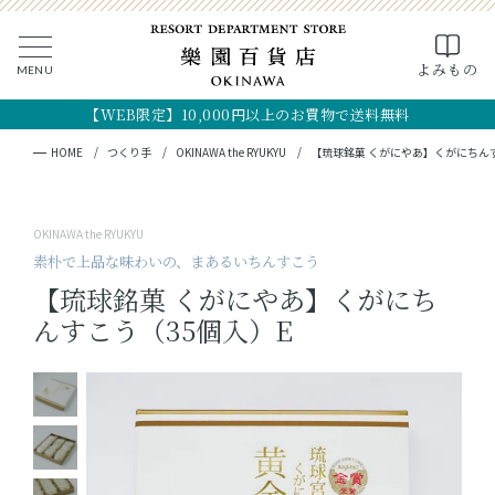
0
よみもの
MENU
CLOSE
SEARCH
MY PAGE
FAVORITE
CART
【WEB限定】10,000円以上のお買物で送料無料
全ての商品
キーワード検索
検索
HOME
つくり手
OKINAWA the RYUKYU
【琉球銘菓 くがにやあ】くがにちんす
ギフト
OKINAWA the RYUKYU
フード
素朴で上品な味わいの、まあるいちんすこう
【琉球銘菓 くがにやあ】くがにち
クラフト
んすこう（35個入）E
コスメ・アロマ
つくり手
OKINAWA the RYUKYU