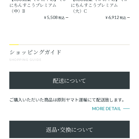
にちんすこうプレミアム
にちんすこうプレミアム
（中）B
（大）C
¥
5,508
¥
6,912
税込
税込
ショッピングガイド
SHOPPING GUIDE
配送について
ご購入いただいた商品は原則ヤマト運輸にて配送致します。
MORE DETAIL
返品･交換について