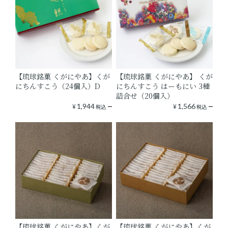
【琉球銘菓 くがにやあ】くが
【琉球銘菓 くがにやあ】 くが
にちんすこう（24個入）D
にちんすこう はーもにい 3種
詰合せ（20個入）
¥
1,944
¥
1,566
税込
税込
【琉球銘菓 くがにやあ】くが
【琉球銘菓 くがにやあ】くが