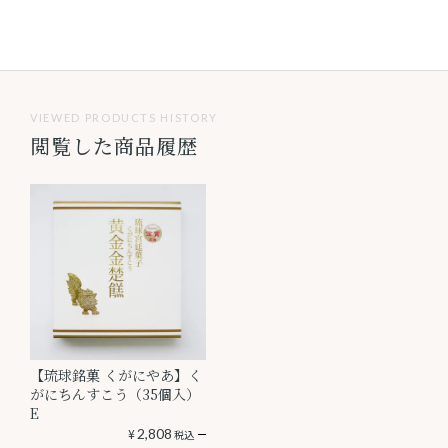
VIEWED PRODUCTS HISTORY
閲覧した商品履歴
【琉球銘菓 くがにやあ】く
がにちんすこう（35個入）
E
¥
2,808
税込