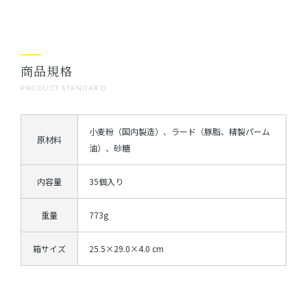
商品規格
PRODUCT STANDARD
小麦粉（国内製造）、ラード（豚脂、精製パーム
原材料
油）、砂糖
内容量
35個入り
重量
773g
箱サイズ
25.5×29.0×4.0 cm