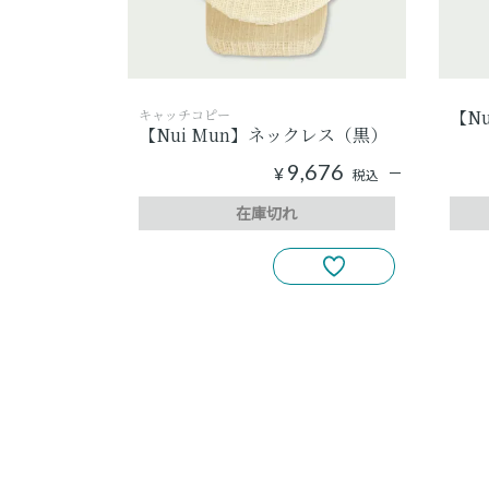
キャッチコピー
【N
【Nui Mun】ネックレス（黒）
9,676
¥
税込
在庫切れ
3
件中
1
-
3
件表示