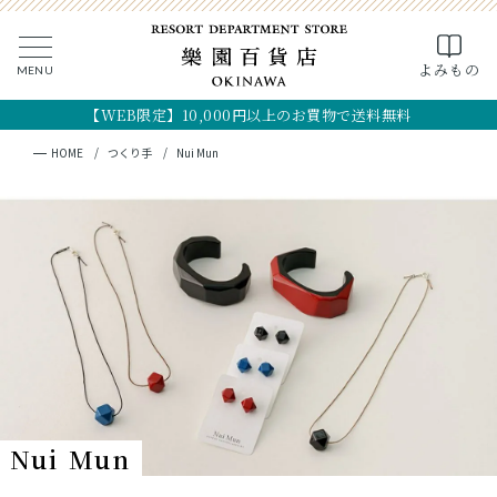
0
よみもの
MENU
CLOSE
SEARCH
MY PAGE
FAVORITE
CART
【WEB限定】10,000円以上のお買物で送料無料
全ての商品
キーワード検索
検索
HOME
つくり手
Nui Mun
ギフト
フード
クラフト
コスメ・アロマ
つくり手
Nui Mun
OKINAWA the RYUKYU