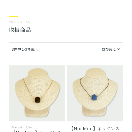
ショッピングガイド
PRODUCTS
取扱商品
よみもの
実店舗のご案内
3
件中
1
-
3
件表示
並び替え
樂園百貨店について
キャッチコピー
【Nui Mun】ネックレス