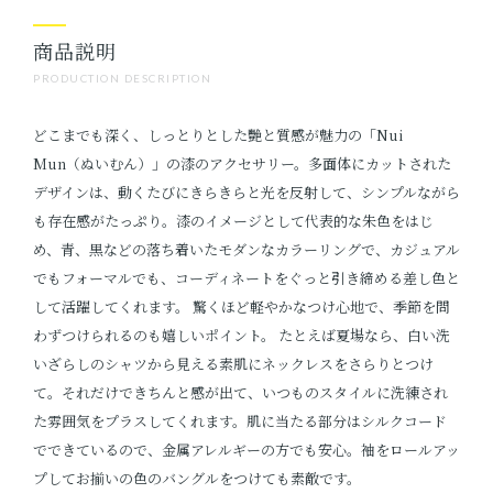
商品説明
PRODUCTION DESCRIPTION
どこまでも深く、しっとりとした艷と質感が魅力の「Nui
Mun（ぬいむん）」の漆のアクセサリー。多面体にカットされた
デザインは、動くたびにきらきらと光を反射して、シンプルながら
も存在感がたっぷり。漆のイメージとして代表的な朱色をはじ
め、青、黒などの落ち着いたモダンなカラーリングで、カジュアル
でもフォーマルでも、コーディネートをぐっと引き締める差し色と
して活躍してくれます。 驚くほど軽やかなつけ心地で、季節を問
わずつけられるのも嬉しいポイント。 たとえば夏場なら、白い洗
いざらしのシャツから見える素肌にネックレスをさらりとつけ
て。それだけできちんと感が出て、いつものスタイルに洗練され
た雰囲気をプラスしてくれます。肌に当たる部分はシルクコード
でできているので、金属アレルギーの方でも安心。袖をロールアッ
プしてお揃いの色のバングルをつけても素敵です。