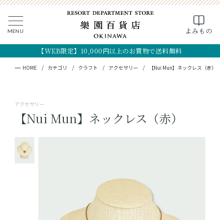
0
よみもの
MENU
CLOSE
SEARCH
MY PAGE
FAVORITE
CART
【WEB限定】10,000円以上のお買物で送料無料
全ての商品
キーワード検索
検索
HOME
カテゴリ
クラフト
アクセサリー
【Nui Mun】ネックレス（赤）
ギフト
アクセサリー
フード
【Nui Mun】ネックレス（赤）
クラフト
コスメ・アロマ
つくり手
OKINAWA the RYUKYU