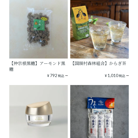
【仲宗根黒糖】アーモンド黒
【国頭村森林組合】からぎ茶
糖
¥
792
¥
1,010
税込
税込