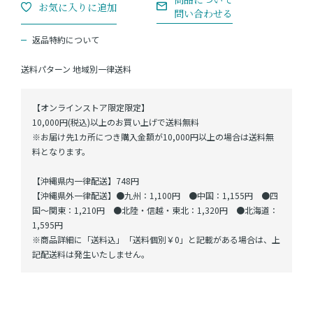
返品特約について
送料パターン
地域別一律送料
【オンラインストア限定限定】
10,000円(税込)以上のお買い上げで送料無料
※お届け先1カ所につき購入金額が10,000円以上の場合は送料無
料となります。
【沖縄県内一律配送】748円
【沖縄県外一律配送】●九州：1,100円 ●中国：1,155円 ●四
国～関東：1,210円 ●北陸・信越・東北：1,320円 ●北海道：
1,595円
※商品詳細に「送料込」「送料個別￥0」と記載がある場合は、上
記配送料は発生いたしません。