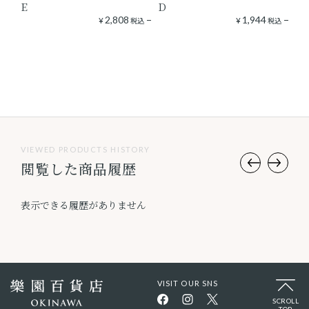
E
D
（
2,808
1,944
¥
税込
¥
税込
VIEWED PRODUCTS HISTORY
閲覧した商品履歴
表示できる履歴がありません
VISIT OUR SNS
SCROLL
TOP