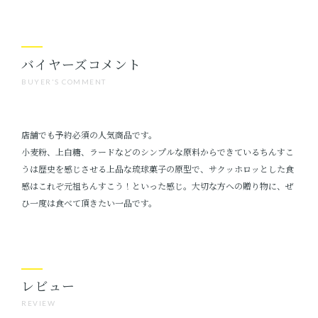
バイヤーズコメント
BUYER'S COMMENT
店舗でも予約必須の人気商品です。
小麦粉、上白糖、ラードなどのシンプルな原料からできているちんすこ
うは歴史を感じさせる上品な琉球菓子の原型で、サクッホロッとした食
感はこれぞ元祖ちんすこう！といった感じ。大切な方への贈り物に、ぜ
ひ一度は食べて頂きたい一品です。
レビュー
REVIEW