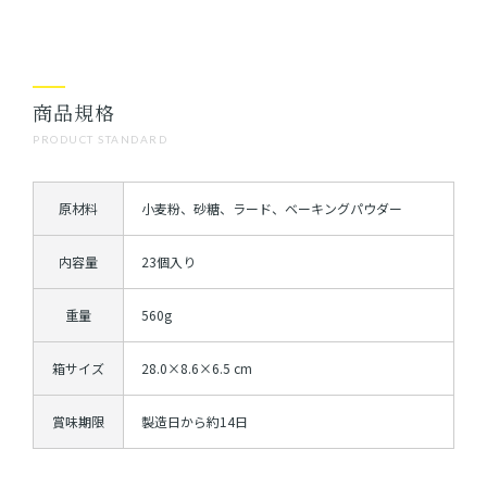
商品規格
PRODUCT STANDARD
原材料
小麦粉、砂糖、ラード、ベーキングパウダー
内容量
23個入り
重量
560g
箱サイズ
28.0×8.6×6.5 cm
賞味期限
製造日から約14日