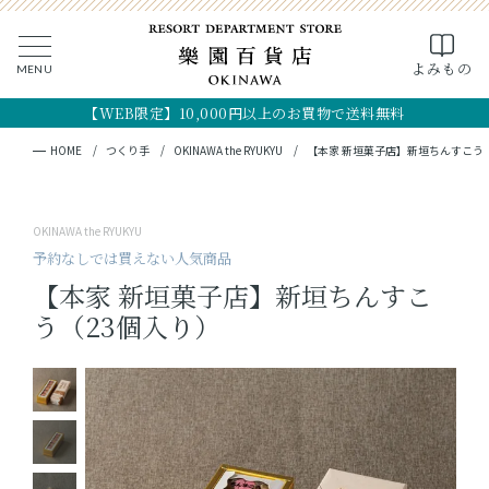
0
よみもの
MENU
CLOSE
SEARCH
MY PAGE
FAVORITE
CART
【WEB限定】10,000円以上のお買物で送料無料
全ての商品
キーワード検索
検索
HOME
つくり手
OKINAWA the RYUKYU
【本家 新垣菓子店】新垣ちんすこう
ギフト
OKINAWA the RYUKYU
フード
予約なしでは買えない人気商品
【本家 新垣菓子店】新垣ちんすこ
クラフト
う（23個入り）
コスメ・アロマ
つくり手
OKINAWA the RYUKYU