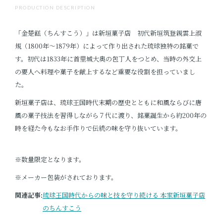
PRODUCTION DESCRIPTION
「金楚餻（ちんすこう）」は新垣菓子店 初代新垣筑登親雲上淑
規（1800年～1879年）によって作り出された琉球独特の銘菓で
す。初代は1833年に首里城大奥の包丁人をつとめ、当時の外交上
の要人へ料理や菓子を献上するなど重要な役割を担っていまし
た。
新垣菓子店は、琉球王国時代末期の歴史とともに和風ならびに唐
風の菓子技法を習得しながら７代に渡り、銘菓誕生から約200年の
時を経た今もなお手作りで伝統の味を守り抜いています。
※数量限定となります。
※メーカー包装がされております。
関連記事:
琉球王国時代からの味と技を守り続ける 本家新垣菓子店
のちんすこう