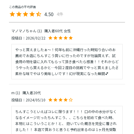
4.50
4
マノマノちゃん
1
購入者
60代
女性
投稿日
2026/02/22
やっと買えましたぁ〜！何年も前に沖縄行った時知り合いのお
薦めでお店にちんすこう買いに行ったのですが勿論買えず、試
食用の物を袋に入れてもらって頂き食べたら感激！！それからど
うやったら買えるかと…今回２度目の挑戦でやっと買えました✌️
素朴な味でやはり美味しいです！幻が現実になった瞬間💕
m
1
購入者
20代
投稿日
2024/05/10
ちんすこうといえばコレに限ります！！！ 口の中の水分がなく
なるイメージだったちんすこう、、こちらを初めて食べた時、
本物とはこういうことか！と、 抱いていた概念を完全に覆され
ました！！ 本店で買おうと思うと予約出来るのは 1ヶ月先受取