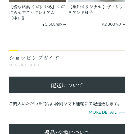
【琉球銘菓 くがにやあ】くが
【黒船オリジナル 】ザ・リッ
にちんすこうプレミアム
チアンド紅芋
（中）B
¥
5,508
¥
2,300
税込
税込
ショッピングガイド
SHOPPING GUIDE
配送について
ご購入いただいた商品は原則ヤマト運輸にて配送致します。
MORE DETAIL
返品･交換について