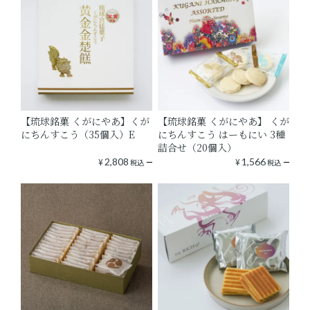
【琉球銘菓 くがにやあ】くが
【琉球銘菓 くがにやあ】 くが
にちんすこう（35個入）E
にちんすこう はーもにい 3種
詰合せ（20個入）
¥
2,808
¥
1,566
税込
税込