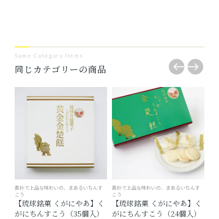
Same Category Items
同じカテゴリーの商品
素朴で上品な味わいの、まあるいちんす
素朴で上品な味わいの、まあるいちんす
素朴
こう
こう
こう
【琉球銘菓 くがにやあ】く
【琉球銘菓 くがにやあ】く
【
がにちんすこう（35個入）
がにちんすこう（24個入）
が