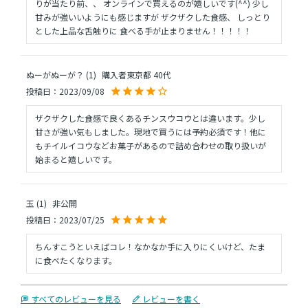
りが当たり前、、 オンラインで買えるのが嬉しいです(^^) 少し
甘みが強いいようにも感じますが ザクザクした食感、 しっとり
とした上品な舌触りに 食べる手が止まりません！！！！！
ぬーがぬーが？
1
購入者
東京都
40代
投稿日
2023/09/08
ザクザクした食感で良くあるチンスウコウとは違います。少し
甘さが強い気もしました。現地で買うには予約必須です！他に
もチイルイコウなどお菓子があるので詰め合わせの取り扱いが
始まると嬉しいです。
玉
1
非公開
投稿日
2023/07/25
ちんすこうといえばコレ！なかなか手に入りにくいけど、たま
に食べたくなります。
すべてのレビューを見る
レビューを書く