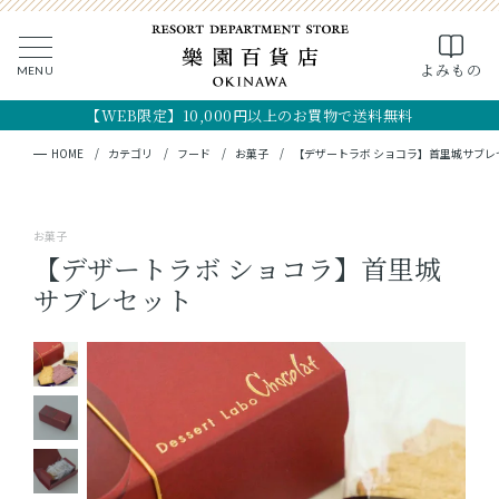
0
よみもの
MENU
CLOSE
SEARCH
MY PAGE
FAVORITE
CART
【WEB限定】10,000円以上のお買物で送料無料
全ての商品
キーワード検索
検索
HOME
カテゴリ
フード
お菓子
【デザートラボ ショコラ】首里城サブレ
ギフト
お菓子
フード
【デザートラボ ショコラ】首里城
サブレセット
クラフト
コスメ・アロマ
つくり手
OKINAWA the RYUKYU