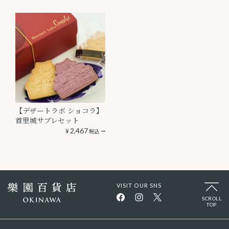
【デザートラボ ショコラ】
首里城サブレセット
¥
2,467
税込
VISIT OUR SNS
SCROLL
TOP