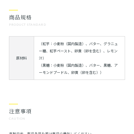
商品規格
PRODUCT STANDARD
（紅芋：小麦粉（国内製造）、バター、グラニュ
ー糖、紅芋ペースト、卵黄（卵を含む）、レモン
原材料
汁）
（黒糖：小麦粉（国内製造）、バター、黒糖、ア
ーモンドプードル、卵黄（卵を含む））
注意事項
CAUTION
直射日光、高温多湿を避け常温で保存してください。