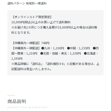
送料パターン
地域別一律送料
【オンラインストア限定限定】
10,000円(税込)以上のお買い上げで送料無料
※お届け先1カ所につき購入金額が10,000円以上の場合は送料無
料となります。
【沖縄県内一律配送】748円
【沖縄県外一律配送】●九州：1,100円 ●中国：1,155円 ●四
国～関東：1,210円 ●北陸・信越・東北：1,320円 ●北海道：
1,595円
※商品詳細に「送料込」「送料個別￥0」と記載がある場合は、上
記配送料は発生いたしません。
商品説明
PRODUCTION DESCRIPTION