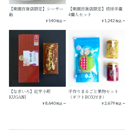
【樂園百貨店限定】シーサー
【樂園百貨店限定】琉球羊羹
飴
4個入セット
¥
540
¥
1,242
税込
税込
【なぎいろ】紅芋小町
手作りまるごと果物セット
KUGANI
（ギフトBOX付き）
¥
8,640
¥
2,679
税込
税込