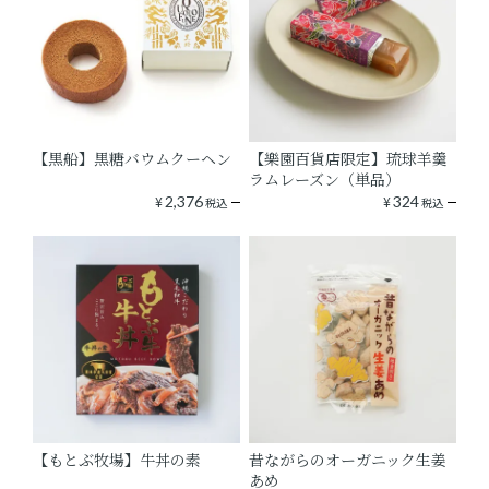
【黒船】黒糖バウムクーヘン
【樂園百貨店限定】琉球羊羹
ラムレーズン（単品）
¥
2,376
¥
324
税込
税込
【もとぶ牧場】牛丼の素
昔ながらのオーガニック生姜
あめ