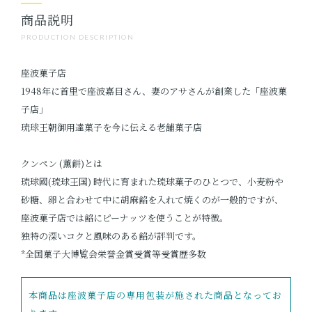
商品説明
PRODUCTION DESCRIPTION
座波菓子店
1948年に首里で座波嘉目さん、妻のアサさんが創業した「座波菓
子店」
琉球王朝御用達菓子を今に伝える老舗菓子店
クンペン (薫餅)とは
琉球國(琉球王国) 時代に育まれた琉球菓子のひとつで、小麦粉や
砂糖、卵と合わせて中に胡麻餡を入れて焼くのが一般的ですが、
座波菓子店では餡にピーナッツを使うことが特徴。
独特の深いコクと風味のある餡が評判です。
*全国菓子大博覧会栄誉金賞受賞等受賞歴多数
本商品は座波菓子店の専用包装が施された商品となってお