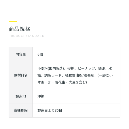
商品規格
PRODUCT STANDARD
内容量
6個
小麦粉(国内製造)、砂糖、ピーナッツ、鶏卵、水
原材料名
飴、調製ラード、植物性油脂/膨張剤、(一部に小
オ麦・卵・落花生・大豆を含む)
製造地
沖縄
賞味期限
製造日より30日