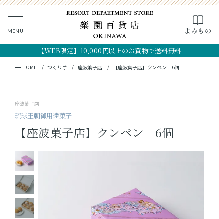
0
よみもの
MENU
CLOSE
SEARCH
MY PAGE
FAVORITE
CART
【WEB限定】10,000円以上のお買物で送料無料
全ての商品
キーワード検索
検索
HOME
つくり手
座波菓子店
【座波菓子店】クンペン 6個
ギフト
座波菓子店
フード
琉球王朝御用達菓子
【座波菓子店】クンペン 6個
クラフト
コスメ・アロマ
つくり手
OKINAWA the RYUKYU