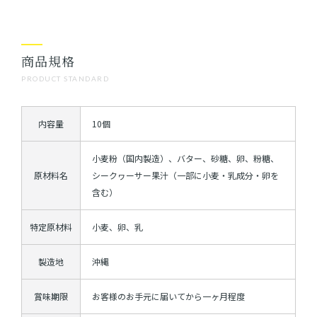
商品規格
PRODUCT STANDARD
内容量
10個
小麦粉（国内製造）、バター、砂糖、卵、粉糖、
原材料名
シークヮーサー果汁（一部に小麦・乳成分・卵を
含む）
特定原材料
小麦、卵、乳
製造地
沖縄
賞味期限
お客様のお手元に届いてから一ヶ月程度