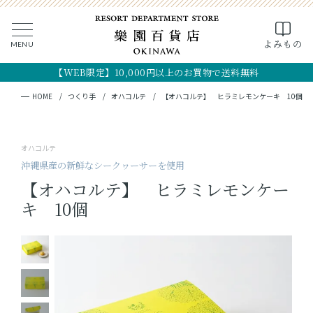
0
よみもの
MENU
CLOSE
SEARCH
MY PAGE
FAVORITE
CART
【WEB限定】10,000円以上のお買物で送料無料
全ての商品
キーワード検索
検索
HOME
つくり手
オハコルテ
【オハコルテ】 ヒラミレモンケーキ 10個
ギフト
オハコルテ
フード
沖縄県産の新鮮なシークヮーサーを使用
【オハコルテ】 ヒラミレモンケー
クラフト
キ 10個
コスメ・アロマ
つくり手
OKINAWA the RYUKYU