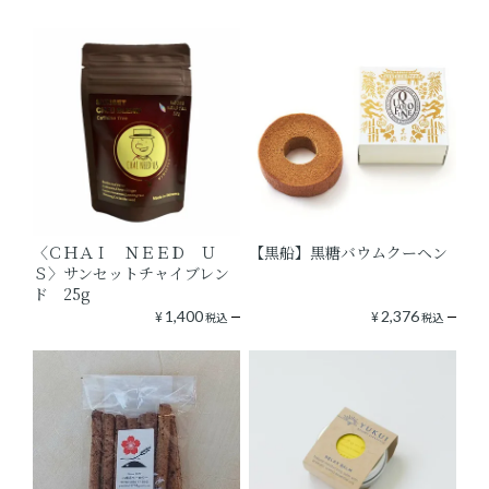
〈ＣＨＡＩ ＮＥＥＤ Ｕ
【黒船】黒糖バウムクーヘン
Ｓ〉サンセットチャイブレン
ド 25g
¥
1,400
¥
2,376
税込
税込