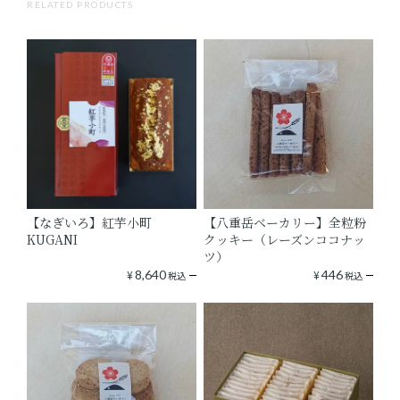
RELATED PRODUCTS
【なぎいろ】紅芋小町
【八重岳ベーカリー】全粒粉
KUGANI
クッキー（レーズンココナッ
ツ）
¥
8,640
¥
446
税込
税込