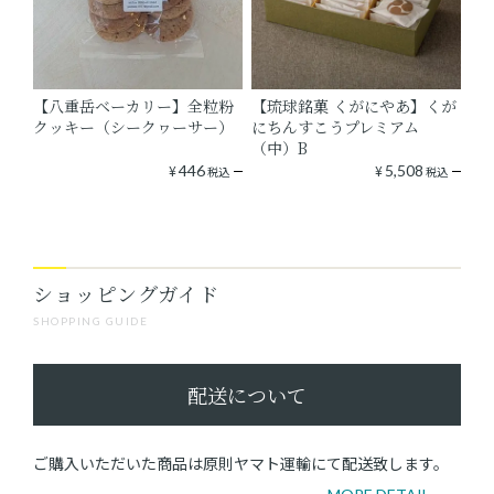
【八重岳ベーカリー】全粒粉
【琉球銘菓 くがにやあ】くが
クッキー（シークヮーサー）
にちんすこうプレミアム
（中）B
¥
446
¥
5,508
税込
税込
ショッピングガイド
SHOPPING GUIDE
配送について
ご購入いただいた商品は原則ヤマト運輸にて配送致します。