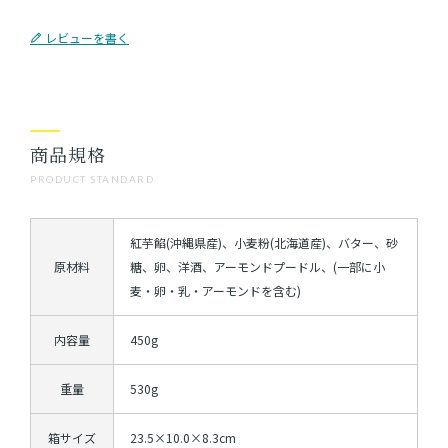
レビューを書く
商品規格
PRODUCT STANDARD
紅芋餡(沖縄県産)、小麦粉(北海道産)、バター、砂
原材料
糖、卵、洋酒、アーモンドプードル、(一部に小
麦・卵・乳・アーモンドを含む)
内容量
450g
重量
530g
箱サイズ
23.5×10.0×8.3cm