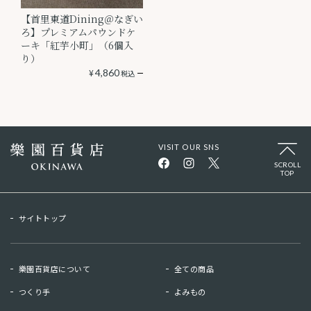
【首里東道Dining＠なぎい
ろ】プレミアムパウンドケ
ーキ「紅芋小町」（6個入
り）
¥
4,860
税込
VISIT OUR SNS
SCROLL
TOP
サイトトップ
樂園百貨店について
全ての商品
つくり手
よみもの