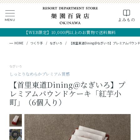
0
よみもの
MENU
CLOSE
SEARCH
MY PAGE
FAVORITE
CART
【WEB限定】10,000円以上のお買物で送料無料
全ての商品
キーワード検索
検索
HOME
つくり手
なぎいろ
【首里東道Dining＠なぎいろ】プレミアムパウ
ギフト
なぎいろ
フード
しっとりなめらかプレミアム質感
【首里東道Dining＠なぎいろ】プ
クラフト
レミアムパウンドケーキ「紅芋小
町」（6個入り）
コスメ・アロマ
つくり手
OKINAWA the RYUKYU