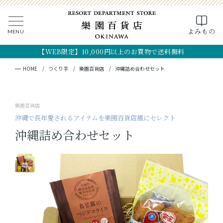
0
よみもの
MENU
CLOSE
SEARCH
MY PAGE
FAVORITE
CART
【WEB限定】10,000円以上のお買物で送料無料
全ての商品
キーワード検索
検索
HOME
つくり手
樂園百貨店
沖縄詰め合わせセット
ギフト
樂園百貨店
フード
沖縄で長年愛されるアイテムを樂園百貨店風にセレクト
沖縄詰め合わせセット
クラフト
コスメ・アロマ
つくり手
OKINAWA the RYUKYU