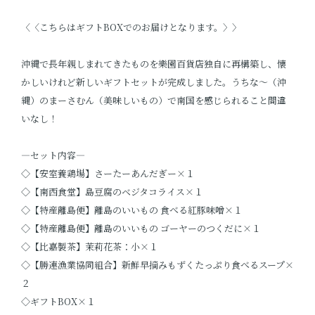
〈〈こちらはギフトBOXでのお届けとなります。〉〉
沖縄で長年親しまれてきたものを樂園百貨店独自に再構築し、懐
かしいけれど新しいギフトセットが完成しました。うちな～（沖
縄）のまーさむん（美味しいもの）で南国を感じられること間違
いなし！
―セット内容―
◇【安室養鶏場】さーたーあんだぎー×１
◇【南西食堂】島豆腐のベジタコライス×１
◇【特産離島便】離島のいいもの 食べる紅豚味噌×１
◇【特産離島便】離島のいいもの ゴーヤーのつくだに×１
◇【比嘉製茶】茉莉花茶：小×１
◇【勝連漁業協同組合】新鮮早摘みもずくたっぷり食べるスープ×
２
◇ギフトBOX×１