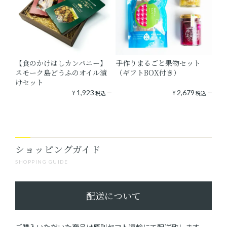
【食のかけはしカンパニー】
手作りまるごと果物セット
スモーク島どうふのオイル漬
（ギフトBOX付き）
けセット
¥
1,923
¥
2,679
税込
税込
ショッピングガイド
SHOPPING GUIDE
配送について