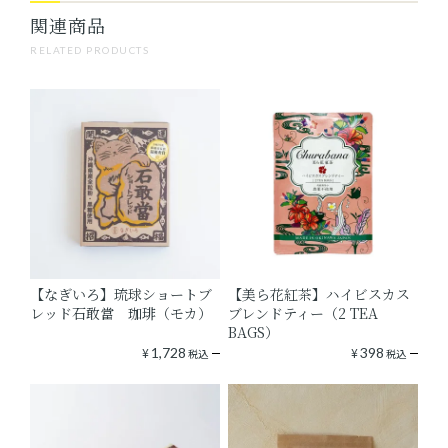
関連商品
RELATED PRODUCTS
【なぎいろ】琉球ショートブ
【美ら花紅茶】ハイビスカス
レッド石敢當 珈琲（モカ）
ブレンドティー（2 TEA
BAGS）
¥
1,728
¥
398
税込
税込