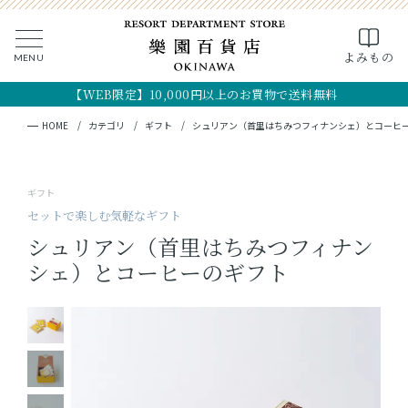
0
よみもの
MENU
CLOSE
SEARCH
MY PAGE
FAVORITE
CART
【WEB限定】10,000円以上のお買物で送料無料
全ての商品
キーワード検索
検索
HOME
カテゴリ
ギフト
シュリアン（首里はちみつフィナンシェ）とコーヒ
ギフト
ギフト
フード
セットで楽しむ気軽なギフト
シュリアン（首里はちみつフィナン
クラフト
シェ）とコーヒーのギフト
コスメ・アロマ
つくり手
OKINAWA the RYUKYU