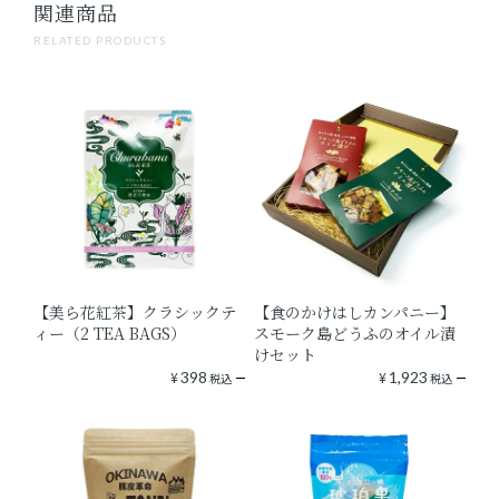
関連商品
RELATED PRODUCTS
【美ら花紅茶】クラシックテ
【食のかけはしカンパニー】
ィー（2 TEA BAGS）
スモーク島どうふのオイル漬
けセット
¥
398
¥
1,923
税込
税込