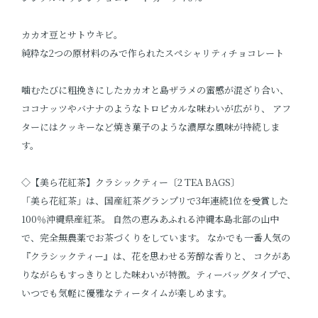
カカオ豆とサトウキビ。
純粋な2つの原材料のみで作られたスペシャリティチョコレート
噛むたびに粗挽きにしたカカオと島ザラメの蜜感が混ざり合い、
ココナッツやバナナのようなトロピカルな味わいが広がり、 アフ
ターにはクッキーなど焼き菓子のような濃厚な風味が持続しま
す。
◇【美ら花紅茶】クラシックティー〔2 TEA BAGS〕
「美ら花紅茶」は、国産紅茶グランプリで3年連続1位を受賞した
100％沖縄県産紅茶。 自然の恵みあふれる沖縄本島北部の山中
で、完全無農薬でお茶づくりをしています。 なかでも一番人気の
『クラシックティー』は、花を思わせる芳醇な香りと、 コクがあ
りながらもすっきりとした味わいが特徴。ティーバッグタイプで、
いつでも気軽に優雅なティータイムが楽しめます。