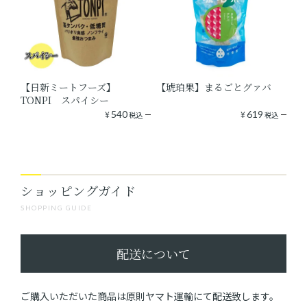
【日新ミートフーズ】
【琥珀果】まるごとグァバ
TONPI スパイシー
¥
540
¥
619
税込
税込
ショッピングガイド
SHOPPING GUIDE
配送について
ご購入いただいた商品は原則ヤマト運輸にて配送致します。