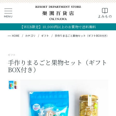
0
よみもの
MENU
CLOSE
SEARCH
MY PAGE
FAVORITE
CART
【WEB限定】10,000円以上のお買物で送料無料
全ての商品
キーワード検索
検索
HOME
カテゴリ
ギフト
手作りまるごと果物セット（ギフトBOX付き）
ギフト
ギフト
フード
手作りまるごと果物セット（ギフト
BOX付き）
クラフト
コスメ・アロマ
つくり手
OKINAWA the RYUKYU