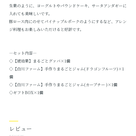
生果のように、ヨーグルトやパウンドケーキ、サータアンダギーに
入れても美味しいです。
豚ロース肉にのせてパイナップルポークのようにするなど、アレン
ジ料理もお楽しみいただけると好評です。
―セット内容―
◇【琥珀果】まるごとグァバ×1個
◇【白川ファーム】手作りまるごとジャム(ドラゴンフルーツ)×1
個
◇【白川ファーム】手作りまるごとジャム(カーブチー )×1個
◇ギフトBOX×1個
レビュー
REVIEW