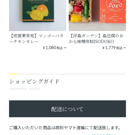
【琉貿果実苑】マンゴーバタ
【浮島ガーデン】島豆腐のお
ーチキンカレー
から味噌床MISODOKO
¥
1,080
¥
1,779
税込
税込
ショッピングガイド
SHOPPING GUIDE
配送について
ご購入いただいた商品は原則ヤマト運輸にて配送致します。