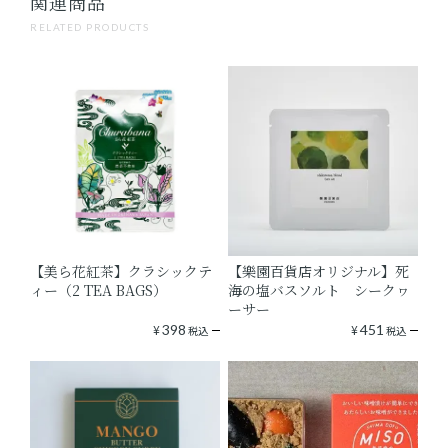
関連商品
RELATED PRODUCTS
【美ら花紅茶】クラシックテ
【樂園百貨店オリジナル】死
ィー（2 TEA BAGS）
海の塩バスソルト シークヮ
ーサー
¥
398
¥
451
税込
税込