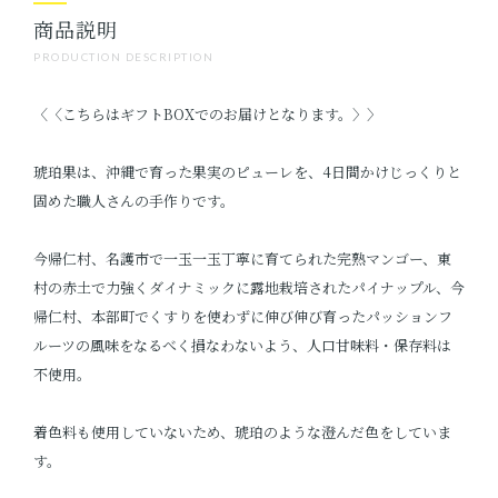
商品説明
PRODUCTION DESCRIPTION
〈〈こちらはギフトBOXでのお届けとなります。〉〉
琥珀果は、沖縄で育った果実のピューレを、4日間かけじっくりと
固めた職人さんの手作りです。
今帰仁村、名護市で一玉一玉丁寧に育てられた完熟マンゴー、東
村の赤土で力強くダイナミックに露地栽培されたパイナップル、今
帰仁村、本部町でくすりを使わずに伸び伸び育ったパッションフ
ルーツの風味をなるべく損なわないよう、人口甘味料・保存料は
不使用。
着色料も使用していないため、琥珀のような澄んだ色をしていま
す。