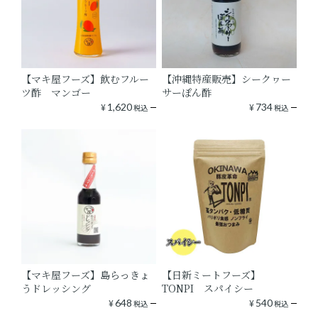
【マキ屋フーズ】飲むフルー
【沖縄特産販売】シークヮー
ツ酢 マンゴー
サーぽん酢
¥
1,620
¥
734
税込
税込
【マキ屋フーズ】島らっきょ
【日新ミートフーズ】
うドレッシング
TONPI スパイシー
¥
648
¥
540
税込
税込