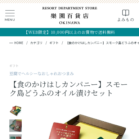
0
よみもの
MENU
CLOSE
SEARCH
MY PAGE
FAVORITE
CART
【WEB限定】10,000円以上のお買物で送料無料
全ての商品
キーワード検索
検索
HOME
カテゴリ
ギフト
【食のかけはしカンパニー】スモーク島どうふのオ
ギフト
ギフト
フード
豆腐でヘルシーなおしゃれおつまみ
【食のかけはしカンパニー】スモー
クラフト
ク島どうふのオイル漬けセット
コスメ・アロマ
つくり手
OKINAWA the RYUKYU