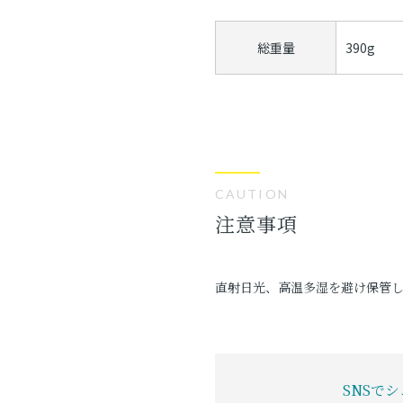
総重量
390g
CAUTION
注意事項
直射日光、高温多湿を避け保管
SNSで