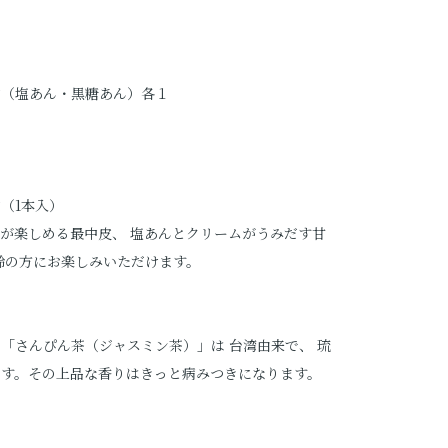
中（塩あん・黒糖あん）各１
１
（1本入）
が楽しめる最中皮、 塩あんとクリームがうみだす甘
齢の方にお楽しみいただけます。
「さんぴん茶（ジャスミン茶）」は 台湾由来で、 琉
ます。その上品な香りはきっと病みつきになります。