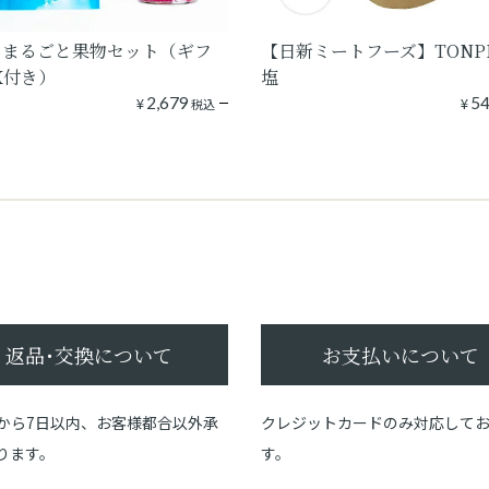
りまるごと果物セット（ギフ
【日新ミートフーズ】TONP
X付き）
塩
¥
2,679
¥
5
税込
返品･交換について
お支払いについて
から7日以内、お客様都合以外承
クレジットカードのみ対応して
ります。
す。