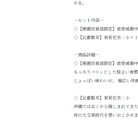
のを。
―セット内容―
◇【樂園百貨店限定】首里城最
◇【比嘉製茶】茉莉花茶：小×
―商品詳細―
◇【樂園百貨店限定】首里城最中
もっちりパリッとした程よい食感
じょっぱい味わいが、 幅広い年
◇【比嘉製茶】茉莉花茶：小
沖縄では古くから親しまれてきた
球の大交易時代を思いおこさせ