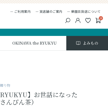
ご利用案内
実店舗のご案内
樂園百貨店について
0
キーワード検索
検索
OKINAWA the RYUKYU
よみもの
る贈り物
he RYUKYU】お世話になった
さんぴん茶）