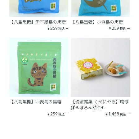
【八島黒糖】伊平屋島の黒糖
【八島黒糖】小浜島の黒糖
¥
259
¥
259
税込
税込
【八島黒糖】西表島の黒糖
【琉球銘菓 くがにやあ】琉球
ぽるぼろん詰合せ
¥
259
¥
1,458
税込
税込