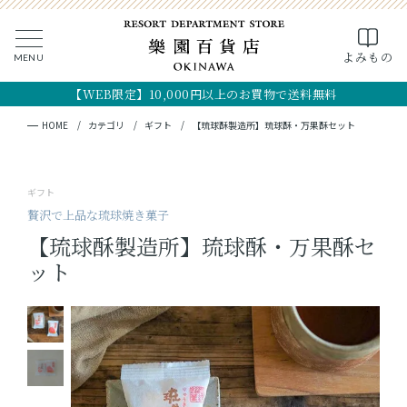
0
よみもの
MENU
CLOSE
SEARCH
MY PAGE
FAVORITE
CART
【WEB限定】10,000円以上のお買物で送料無料
全ての商品
キーワード検索
検索
HOME
カテゴリ
ギフト
【琉球酥製造所】琉球酥・万果酥セット
ギフト
ギフト
フード
贅沢で上品な琉球焼き菓子
【琉球酥製造所】琉球酥・万果酥セ
クラフト
ット
コスメ・アロマ
つくり手
OKINAWA the RYUKYU