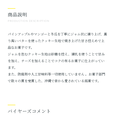
商品説明
PRODUCTION DESCRIPTION
パインアップルやマンゴーと冬瓜を丁寧にジャム状に練り上げ、薫
り高いバターを使ったクッキー生地で焼き上げた甘さ控えめで上
品なお菓子です。
ジャムを包むクッキー生地は砂糖を控え、練乳を使うことで甘み
を加え、チーズを加えることでコクの有るお菓子に仕上がってい
ます。
また、防腐剤や人工甘味料等一切使用していません 。お菓子部門
で数々の賞を受賞した、沖縄で昔から愛されている銘菓です。
バイヤーズコメント