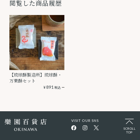
閲覧した商品履歴
【琉球酥製造所】琉球酥・
万果酥セット
¥
891
税込
VISIT OUR SNS
SCROLL
TOP