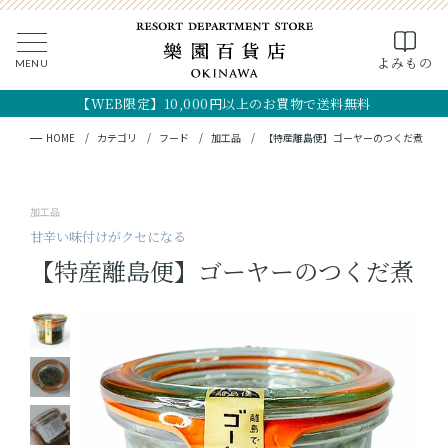
0
よみもの
MENU
CLOSE
SEARCH
MY PAGE
FAVORITE
CART
【WEB限定】10,000円以上のお買物で送料無料
全ての商品
キーワード検索
検索
HOME
カテゴリ
フード
加工品
【特産離島便】ゴーヤーのつくだ煮
ギフト
加工品
フード
甘辛い味付けがクセになる
【特産離島便】ゴーヤーのつくだ煮
クラフト
コスメ・アロマ
つくり手
OKINAWA the RYUKYU