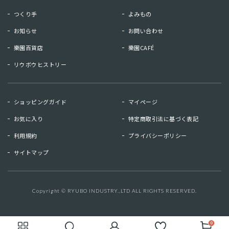
つくり手
よみもの
お知らせ
お問い合わせ
樂園百貨店
樂園CAFÉ
リウボウヒストリー
お知らせ
お問い合わせ
ショッピングガイド
マイページ
リウボウヒストリー
樂園百貨店
お気に入り
特定商取引法に基づく表記
樂園CAFE
利用規約
プライバシーポリシー
サイトマップ
マイページ
お気に入り
利用規約
特定商取引法に基づく表記
Copyright © RYUBO INDUSTRY.,LTD ALL RIGHTS RESERVED.
キーワード検索
検索
プライバシーポリシー
サイトマップ
0