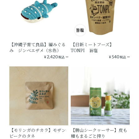
【沖縄子育て良品】編みぐる
【日新ミートフーズ】
み ジンベエザメ（水色）
TONPI 旨塩
¥
2,420
¥
540
税込
税込
【モリンガのチカラ】モザン
【勝山シークヮーサー】皮も
ビークのタネ
種もまるごと搾り