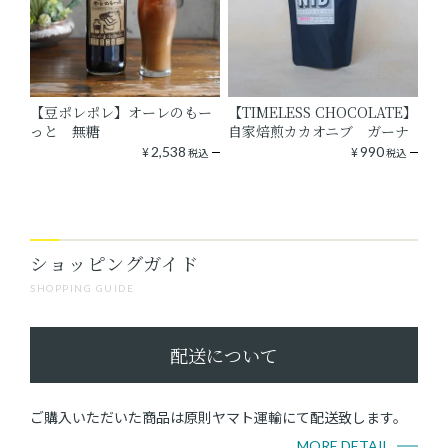
【豆ポレポレ】オーレのもー
【TIMELESS CHOCOLATE】
っと 無糖
自家焙煎カカオニブ ガーナ
¥
2,538
¥
990
税込
税込
ショッピングガイド
SHOPPING GUIDE
配送について
ご購入いただいた商品は原則ヤマト運輸にて配送致します。
MORE DETAIL