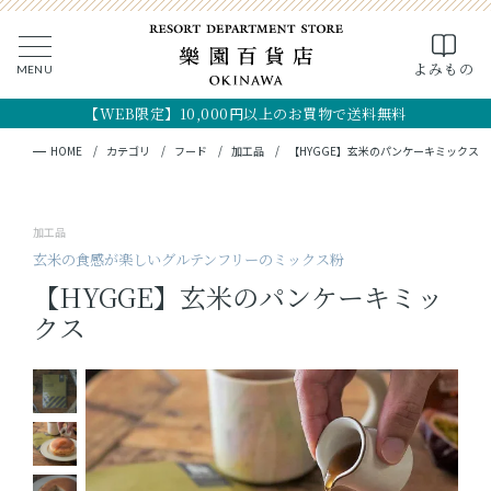
0
よみもの
MENU
CLOSE
SEARCH
MY PAGE
FAVORITE
CART
【WEB限定】10,000円以上のお買物で送料無料
全ての商品
キーワード検索
検索
HOME
カテゴリ
フード
加工品
【HYGGE】玄米のパンケーキミックス
ギフト
加工品
フード
玄米の食感が楽しいグルテンフリーのミックス粉
【HYGGE】玄米のパンケーキミッ
クラフト
クス
コスメ・アロマ
つくり手
OKINAWA the RYUKYU