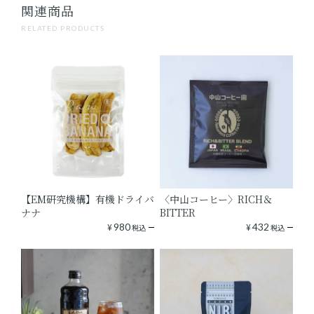
関連商品
RELATED PRODUCTS
【EM研究機構】有機ドライバ
〈中山コーヒー〉RICH＆
ナナ
BITTER
¥
980
¥
432
税込
税込