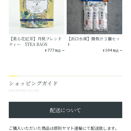
【美ら花紅茶】月桃ブレンド
【浜口水産】勝負汁３個セッ
ティー 5TEA BAGS
ト
¥
777
¥
594
税込
税込
ショッピングガイド
SHOPPING GUIDE
配送について
ご購入いただいた商品は原則ヤマト運輸にて配送致します。