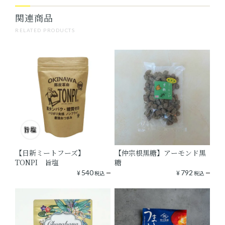
関連商品
RELATED PRODUCTS
【日新ミートフーズ】
【仲宗根黒糖】アーモンド黒
TONPI 旨塩
糖
¥
540
¥
792
税込
税込