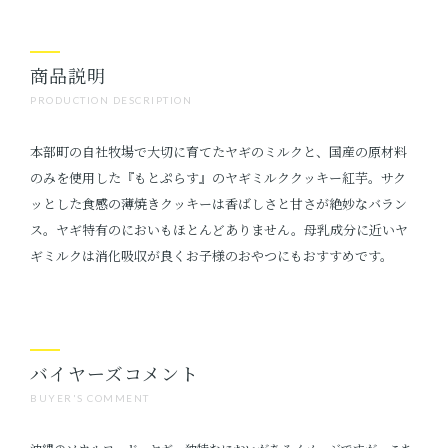
商品説明
PRODUCTION DESCRIPTION
本部町の自社牧場で大切に育てたヤギのミルクと、国産の原材料
のみを使用した『もとぷらす』のヤギミルククッキー紅芋。サク
ッとした食感の薄焼きクッキーは香ばしさと甘さが絶妙なバラン
ス。ヤギ特有のにおいもほとんどありません。母乳成分に近いヤ
ギミルクは消化吸収が良くお子様のおやつにもおすすめです。
バイヤーズコメント
BUYER'S COMMENT