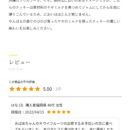
​沖縄のソウルフード、ヤギ。独特なにおいがあるイメージですが、こち
らのクッキーは原材料のヤギミルクを煮つめてジャムにしてから生地に
練りこんでいるため、においはほとんど感じません。
やんばるの森でのびのび育ったヤギのミルクを使ったクッキーの優しい
味わいをお楽しみください。
レビュー
REVIEW
5.00
1
はな
3
購入者
福岡県
40代
女性
投稿日
2022/04/15
おばあちゃんのキウイフルーツの出荷するお手伝いの方に食べ
てもらいました。 ありがとうと喜ばれました。 先に帰省したた