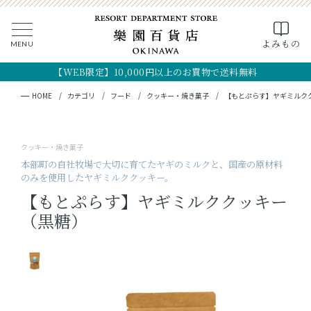
0
よみもの
MENU
CLOSE
SEARCH
MY PAGE
FAVORITE
CART
【WEB限定】10,000円以上のお買物で送料無料
全ての商品
キーワード検索
検索
HOME
カテゴリ
フード
クッキー・焼き菓子
【もとぷらす】ヤギミルク
ギフト
クッキー・焼き菓子
フード
本部町の自社牧場で大切に育てたヤギのミルクと、国産の原材料
のみを使用したヤギミルククッキー。
クラフト
【もとぷらす】ヤギミルククッキー
（黒糖）
コスメ・アロマ
つくり手
OKINAWA the RYUKYU