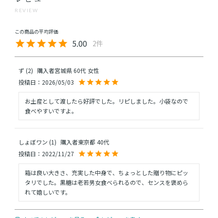
REVIEW
5.00
2
ず
2
購入者
宮城県
60代
女性
投稿日
2026/05/03
お土産として渡したら好評でした。リピしました。小袋なので
食べやすいですよ。
しょぼワン
1
購入者
東京都
40代
投稿日
2022/11/27
箱は良い大きさ、充実した中身で、ちょっとした贈り物にピッ
タリでした。黒糖は老若男女食べられるので、センスを褒めら
れて嬉しいです。