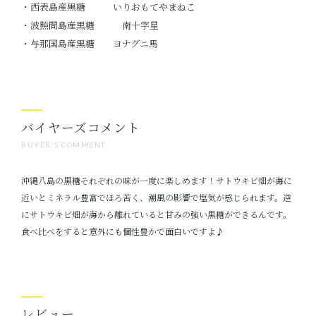
・西表島産黒糖 いりおもてやまねこ
・波照間島産黒糖 南十字星
・与那国島産黒糖 ヨナグニ馬
バイヤーズコメント
BUYER'S COMMENT
沖縄八島の黒糖それぞれの味が一度に楽しめます！サトウキビ畑が海に
近いとミネラル豊富でほろ苦く、潮風の影響で塩気が感じられます。逆
にサトウキビ畑が海から離れていると甘みの強い黒糖ができるんです。
食べ比べをすると意外にも個性豊かで面白いですよ♪
レビュー