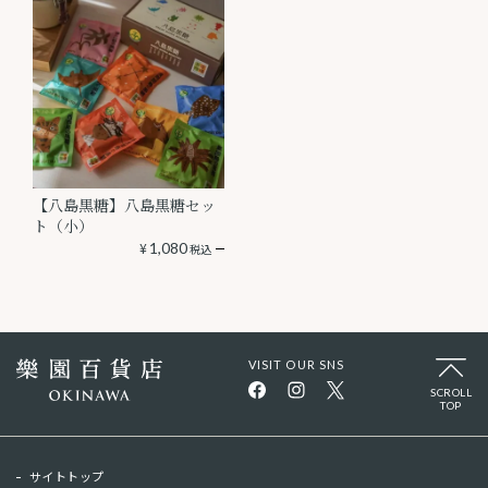
【八島黒糖】八島黒糖セッ
ト（小）
¥
1,080
税込
VISIT OUR SNS
SCROLL
TOP
サイトトップ