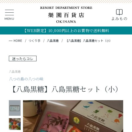
0
よみもの
MENU
CLOSE
SEARCH
MY PAGE
FAVORITE
CART
【WEB限定】10,000円以上のお買物で送料無料
全ての商品
キーワード検索
検索
HOME
つくり手
八島黒糖
【八島黒糖】八島黒糖セット（小）
ギフト
迷ったらコレ
フード
八島黒糖
八つの島の八つの味
クラフト
【八島黒糖】八島黒糖セット（小）
コスメ・アロマ
つくり手
OKINAWA the RYUKYU