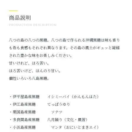
商品説明
PRODUCTION DESCRIPTION
八つの島の八つの黒糖。八つの島で作られる沖縄黒糖は味も香り
も色も食感もそれぞれ異なります。その島の風土がギュッと凝縮
された豊かな味をお楽しみください。
甘いけれど、ほろ苦い。
ほろ苦いけど、ほんのり甘い。
個性いろいろ八島黒糖。
・伊平屋島産黒糖 イシミーバイ（かんもんはた）
・伊江島産黒糖 てっぽうゆり
・粟国島産黒糖 ソテツ
・多良間島産黒糖 八月踊り（文化・風習）
・小浜島産黒糖 マンタ（おにいとまきエイ）