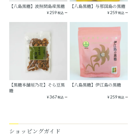
【八島黒糖】波照間島産黒糖
【八島黒糖】与那国島の黒糖
¥
259
¥
259
税込
税込
【黒糖本舗垣乃花】そら豆黒
【八島黒糖】伊江島の黒糖
糖
¥
367
¥
259
税込
税込
ショッピングガイド