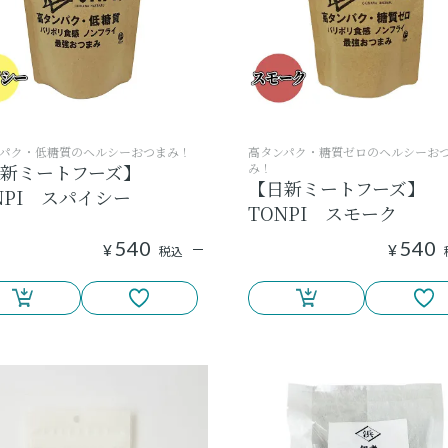
パク・低糖質のヘルシーおつまみ！
高タンパク・糖質ゼロのヘルシーお
新ミートフーズ】
み！
【日新ミートフーズ】
NPI スパイシー
TONPI スモーク
540
540
¥
¥
税込