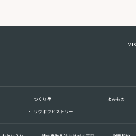
VI
つくり手
よみもの
リウボウヒストリー
お気に入り
特定商取引法に基づく表記
利用規約