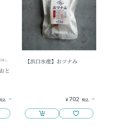
美味し
【浜口水産】おツナみ
おと
702
¥
税込
税込