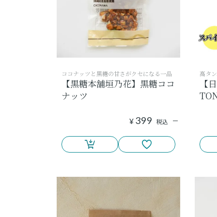
ココナッツと黒糖の甘さがクセになる一品
高タン
【黒糖本舗垣乃花】黒糖ココ
【日
ナッツ
TO
399
¥
税込