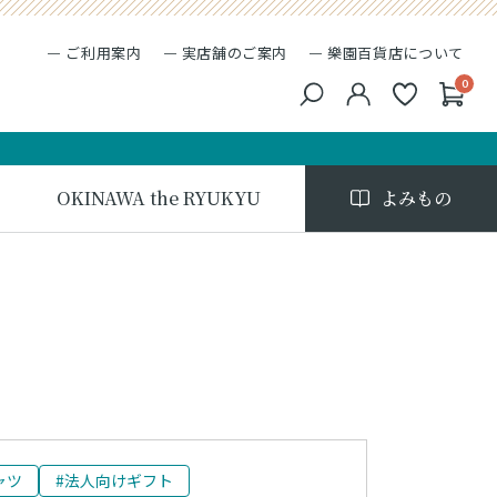
ご利用案内
実店舗のご案内
樂園百貨店について
0
キーワード検索
検索
OKINAWA the RYUKYU
よみもの
ャツ
#法人向けギフト