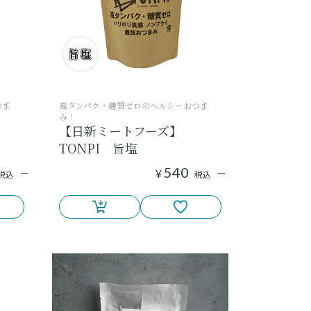
つま
高タンパク・糖質ゼロのヘルシーおつま
み！
【日新ミートフーズ】
TONPI 旨塩
540
¥
税込
税込