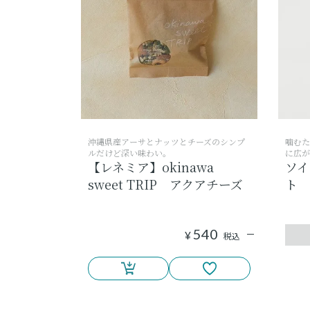
沖縄県産アーサとナッツとチーズのシンプ
噛むた
ルだけど深い味わい。
に広が
【レネミア】okinawa
ソイ
sweet TRIP アクアチーズ
ト
540
¥
税込