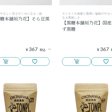
やさしい甘さがくせになる一品
カリカリの食感と程良い塩味がやみ
糖本舗垣乃花】そら豆黒
なる美味しさ
【黒糖本舗垣乃花】国産
ず黒糖
367
367
¥
¥
税込