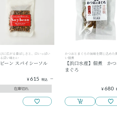
びに広がる香ばしさと、口いっぱい
かつおとまぐろの旨味を閉じ込めた
る深い味わい
い佃煮
ビーン スパイシーソル
【浜口水産】佃煮 かつ
まぐろ
615
¥
税込
680
在庫切れ
¥