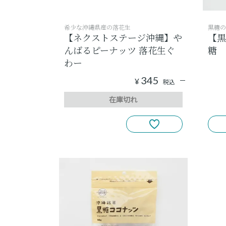
希少な沖縄県産の落花生
黒糖の
【ネクストステージ沖縄】や
【黒
んばるピーナッツ 落花生ぐ
糖
わー
345
¥
税込
在庫切れ