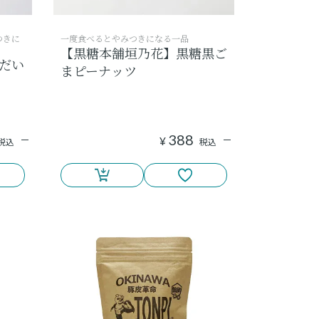
つきに
一度食べるとやみつきになる一品
【黒糖本舗垣乃花】黒糖黒ご
だい
まピーナッツ
388
¥
税込
税込