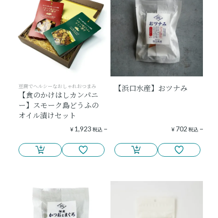
ショッピングガイド
よみもの
実店舗のご案内
豆腐でヘルシーなおしゃれおつまみ
【浜口水産】おツナみ
【食のかけはしカンパニ
樂園百貨店について
ー】スモーク島どうふの
オイル漬けセット
1,923
702
¥
税込
¥
税込