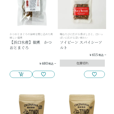
かつおとまぐろの旨味を閉じ込めた美
噛むたびに広がる香ばしさと、口いっ
味しい佃煮
ぱいに広がる深い味わい
【浜口水産】佃煮 かつ
ソイビーン スパイシーソ
おとまぐろ
ルト
615
¥
税込
在庫切れ
680
¥
税込