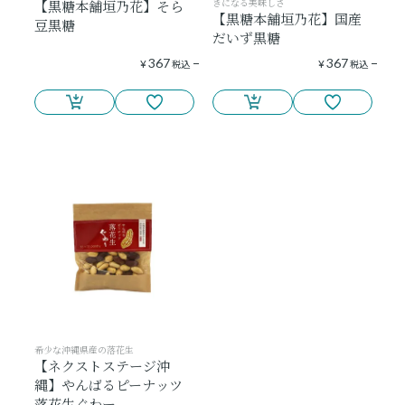
きになる美味しさ
【黒糖本舗垣乃花】そら
【黒糖本舗垣乃花】国産
豆黒糖
だいず黒糖
367
367
¥
税込
¥
税込
希少な沖縄県産の落花生
【ネクストステージ沖
縄】やんばるピーナッツ
落花生ぐわー