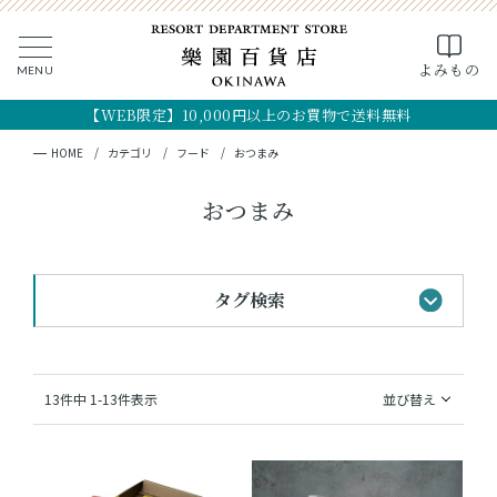
0
よみもの
MENU
CLOSE
SEARCH
MY PAGE
FAVORITE
CART
【WEB限定】10,000円以上のお買物で送料無料
全ての商品
キーワード検索
検索
HOME
カテゴリ
フード
おつまみ
ギフト
おつまみ
フード
タグ検索
クラフト
コスメ・アロマ
#黒糖のお菓子
#手土産
#首里城最中
13
件中
1
-
13
件表示
並び替え
#おすすめギフト
#琉球シャツ
つくり手
#法人向けギフト
#OKINAWA the RYUKYU
OKINAWA the RYUKYU