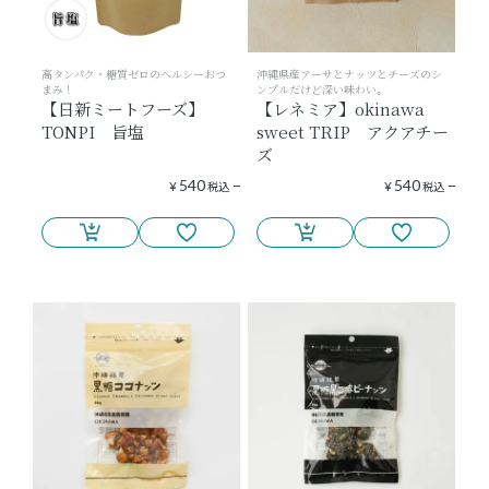
高タンパク・糖質ゼロのヘルシーおつ
沖縄県産アーサとナッツとチーズのシ
まみ！
ンプルだけど深い味わい。
【日新ミートフーズ】
【レネミア】okinawa
TONPI 旨塩
sweet TRIP アクアチー
ズ
540
540
¥
税込
¥
税込