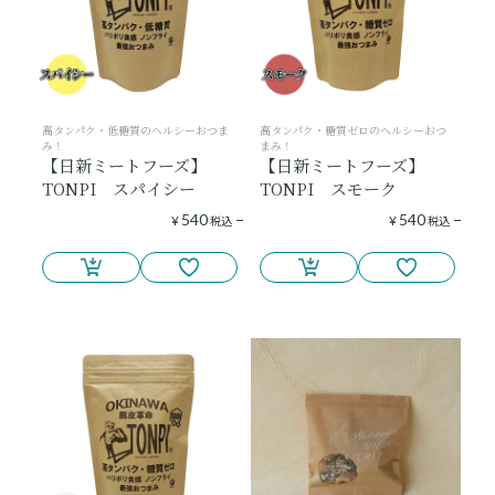
高タンパク・低糖質のヘルシーおつま
高タンパク・糖質ゼロのヘルシーおつ
み！
まみ！
【日新ミートフーズ】
【日新ミートフーズ】
TONPI スパイシー
TONPI スモーク
540
540
¥
税込
¥
税込