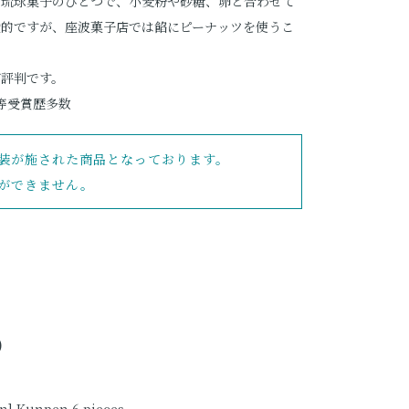
れた琉球菓子のひとつで、小麦粉や砂糖、卵と合わせて
般的ですが、座波菓子店では餡にピーナッツを使うこ
が評判です。
等受賞歴多数
装が施された商品となっております。
ができません。
）
n] Kunpen 6 pieces