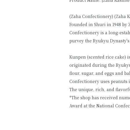
(Zaha Confectionery) (Zaha K
Founded in Shuri in 1948 by 
Confectionery is a long-esta
purvey the Ryukyu Dynasty's 
Kunpen (scented rice cake) i
originated during the Ryukyu
flour, sugar, and eggs and b
Confectionery uses peanuts in
The unique, rich, and flavorf
*The shop has received nume
Award at the National Confec