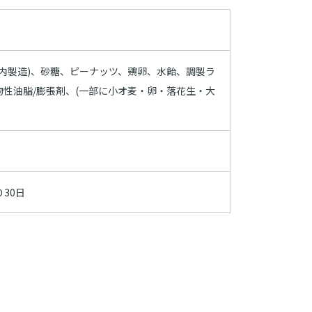
国内製造)、砂糖、ピーナッツ、鶏卵、水飴、調製ラ
物性油脂/膨張剤、(一部に小オ麦・卵・落花生・大
30日