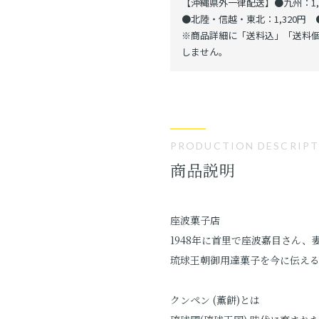
【沖縄県外一律配送】●九州：1,1
●北陸・信越・東北：1,320円 ●
※商品詳細に「送料込」「送料個
しません。
PRODUCTION DESCRIP
商品説明
座波菓子店
1948年に首里で座波嘉目さん
琉球王朝御用達菓子を今に伝え
クンペン (薫餅)とは