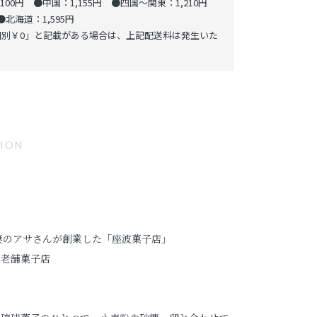
00円 ●中国：1,155円 ●四国～関東：1,210円
北海道：1,595円
別￥0」と記載がある場合は、上記配送料は発生いた
TION
、妻のアサさんが創業した「座波菓子店」
る老舗菓子店