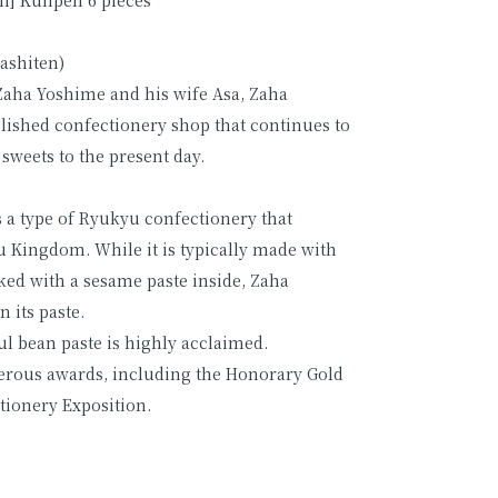
ashiten)
Zaha Yoshime and his wife Asa, Zaha
blished confectionery shop that continues to
sweets to the present day.
s a type of Ryukyu confectionery that
 Kingdom. While it is typically made with
aked with a sesame paste inside, Zaha
 its paste.
ul bean paste is highly acclaimed.
rous awards, including the Honorary Gold
tionery Exposition.