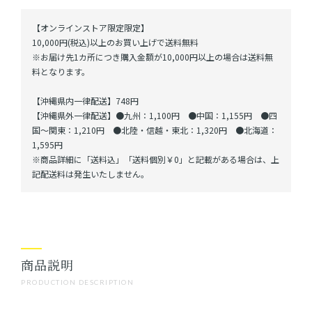
【オンラインストア限定限定】
10,000円(税込)以上のお買い上げで送料無料
※お届け先1カ所につき購入金額が10,000円以上の場合は送料無
料となります。
【沖縄県内一律配送】748円
【沖縄県外一律配送】●九州：1,100円 ●中国：1,155円 ●四
国～関東：1,210円 ●北陸・信越・東北：1,320円 ●北海道：
1,595円
※商品詳細に「送料込」「送料個別￥0」と記載がある場合は、上
記配送料は発生いたしません。
商品説明
PRODUCTION DESCRIPTION