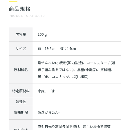
商品規格
PRODUCT STANDARD
内容量
100ｇ
サイズ
縦：19.5cm 横：14cm
塩せんべい(小麦粉(国内製造)、コーンスターチ(遺
原材料名
伝子組み換えではない)、黒糖(沖縄産)、原料糖、
黒ごま、ココナッツ、塩(沖縄産)
特定原材料
小麦、ごま
製造地
賞味期限
製造から2か月
直射日光や高温多湿を避け、涼しい場所で保管
保存方法