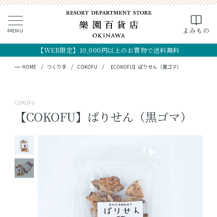
0
よみもの
MENU
CLOSE
SEARCH
MY PAGE
FAVORITE
CART
【WEB限定】10,000円以上のお買物で送料無料
全ての商品
キーワード検索
検索
HOME
つくり手
COKOFU
【COKOFU】ぱりせん（黒ゴマ）
ギフト
COKOFU
フード
【COKOFU】ぱりせん（黒ゴマ）
クラフト
コスメ・アロマ
つくり手
OKINAWA the RYUKYU