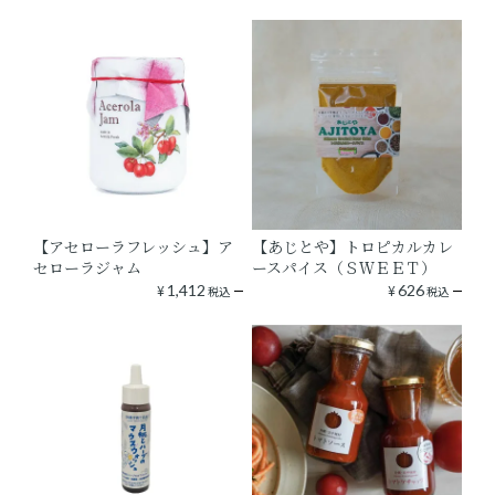
【アセローラフレッシュ】ア
【あじとや】トロピカルカレ
セローラジャム
ースパイス（ＳＷＥＥＴ）
¥
1,412
¥
626
税込
税込