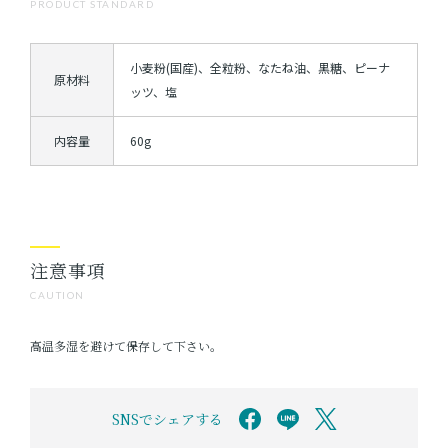
PRODUCT STANDARD
小麦粉(国産)、全粒粉、なたね油、黒糖、ピーナ
原材料
ッツ、塩
内容量
60g
注意事項
CAUTION
高温多湿を避けて保存して下さい。
SNSでシェアする