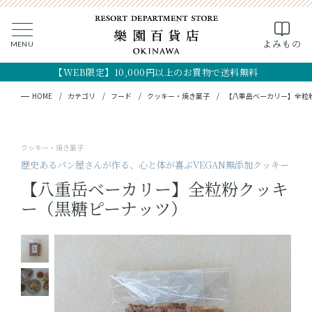
0
よみもの
MENU
CLOSE
SEARCH
MY PAGE
FAVORITE
CART
【WEB限定】10,000円以上のお買物で送料無料
全ての商品
キーワード検索
検索
HOME
カテゴリ
フード
クッキー・焼き菓子
【八重岳ベーカリー】全粒
ギフト
クッキー・焼き菓子
フード
歴史あるパン屋さんが作る、心と体が喜ぶVEGAN無添加クッキー
【八重岳ベーカリー】全粒粉クッキ
クラフト
ー（黒糖ピーナッツ）
コスメ・アロマ
つくり手
OKINAWA the RYUKYU