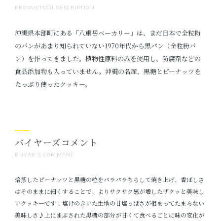
PRODUCTION DESCRIPTION
沖縄県本部町にある「八重岳ベーカリー」は、まだ日本で全粒粉
のパンがあまり知られていない1970年代から黒パン（全粒粉パ
ン）を作ってきました。植物性原料のみを使用し、防腐剤などの
食品添加物も入っていません。沖縄の名産、黒糖とピーナッツを
たっぷり使ったクッキー。
バイヤーズコメント
BUYER'S COMMENT
焙煎したピーナッツと黒糖の粒をパラパラちらして焼き上げ、香ばしさ
はそのままに細くすることで、よりサクサク感が増したザクッと美味し
いクッキーです！塩けのきいた生地の甘塩っぱさが相まってたまらない
美味しさ♪上にまぶされた黒糖の部分が甘くて食べるごとに味の変化が