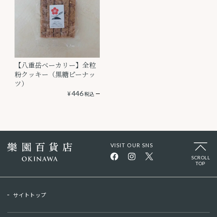
【八重岳ベーカリー】全粒
粉クッキー（黒糖ピーナッ
ツ）
¥
446
税込
VISIT OUR SNS
SCROLL
TOP
サイトトップ