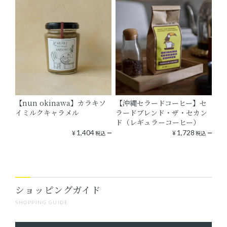
【nun okinawa】カラキソ
【沖縄セラードコーヒー】セ
イミルクキャラメル
ラードブレンド・ザ・セカン
ド（レギュラーコーヒー）
¥
1,404
¥
1,728
税込
税込
ショッピングガイド
SHOPPING GUIDE