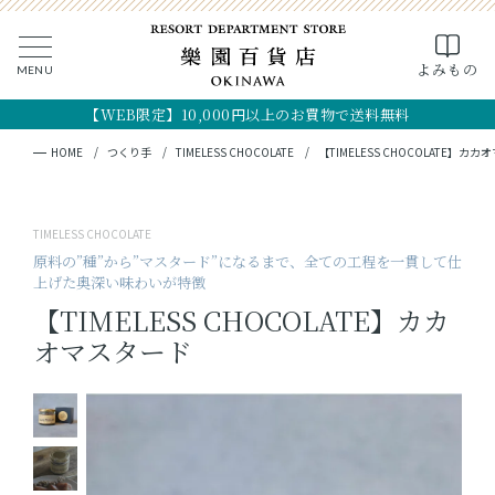
0
よみもの
MENU
CLOSE
SEARCH
MY PAGE
FAVORITE
CART
【WEB限定】10,000円以上のお買物で送料無料
全ての商品
キーワード検索
検索
HOME
つくり手
TIMELESS CHOCOLATE
【TIMELESS CHOCOLATE】カ
ギフト
TIMELESS CHOCOLATE
フード
原料の”種”から”マスタード”になるまで、全ての工程を一貫して仕
上げた奥深い味わいが特徴
クラフト
【TIMELESS CHOCOLATE】カカ
オマスタード
コスメ・アロマ
つくり手
OKINAWA the RYUKYU