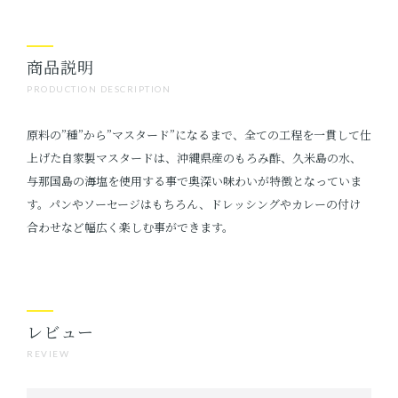
商品説明
PRODUCTION DESCRIPTION
原料の”種”から”マスタード”になるまで、全ての工程を一貫して仕
上げた自家製マスタードは、沖縄県産のもろみ酢、久米島の水、
与那国島の海塩を使用する事で奥深い味わいが特徴となっていま
す。パンやソーセージはもちろん、ドレッシングやカレーの付け
合わせなど幅広く楽しむ事ができます。
レビュー
REVIEW