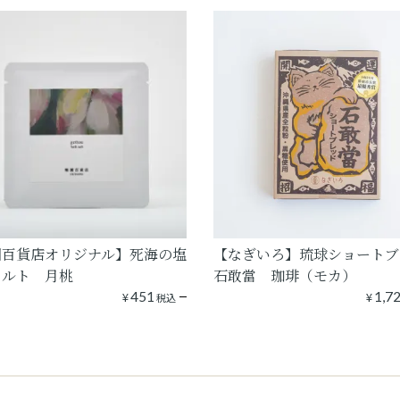
園百貨店オリジナル】死海の塩
【なぎいろ】琉球ショートブ
ソルト 月桃
石敢當 珈琲（モカ）
¥
451
¥
1,7
税込