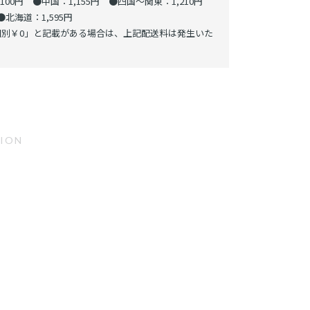
00円 ●中国：1,155円 ●四国～関東：1,210円
北海道：1,595円
別￥0」と記載がある場合は、上記配送料は発生いた
TION