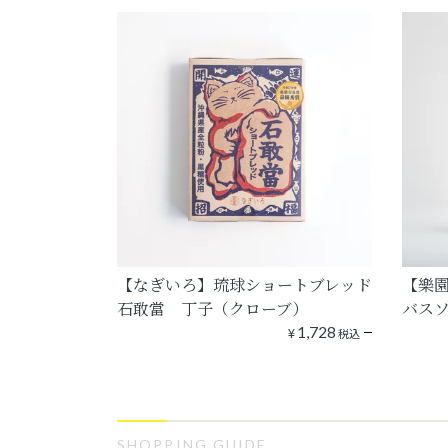
【なぎいろ】琉球ショートブレッド
【樂
石敢當 丁子（クローブ）
バス
¥
1,728
税込
SHOPPING GUIDE