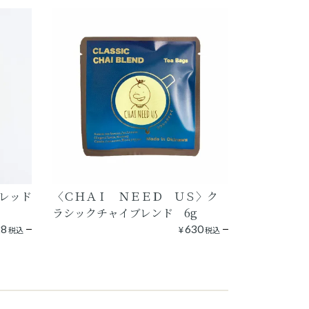
レッド
〈ＣＨＡＩ ＮＥＥＤ ＵＳ〉ク
ラシックチャイブレンド 6g
28
¥
630
税込
税込