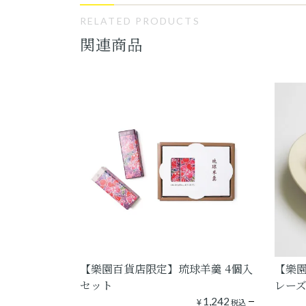
RELATED PRODUCTS
関連商品
【樂園百貨店限定】琉球羊羹 4個入
【樂園
セット
レー
¥
1,242
税込