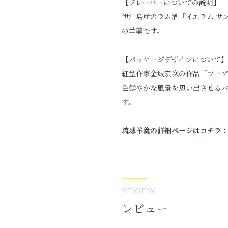
【フレーバーについての説明】
伊江島産のラム酒「イエラム サ
の羊羹です。
【パッケージデザインについて】
紅型作家金城宏次の作品「ブー
色鮮やかな風景を思い出させる
す。
琉球羊羹の詳細ページはコチラ
REVIEW
レビュー