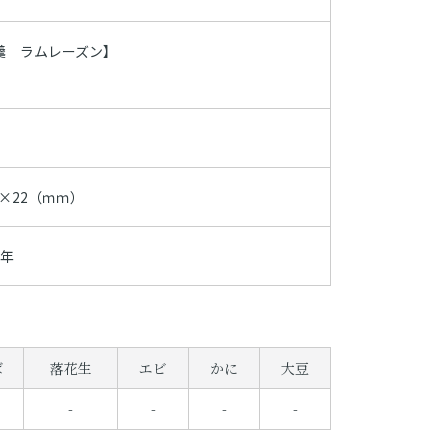
羹 ラムレーズン】
2×22（ｍｍ）
1年
ば
落花生
エビ
かに
大豆
-
-
-
-