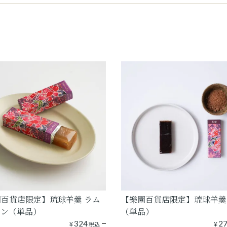
百貨店限定】琉球羊羹 ラム
【樂園百貨店限定】琉球羊羹
ズン（単品）
（単品）
¥
324
¥
2
税込