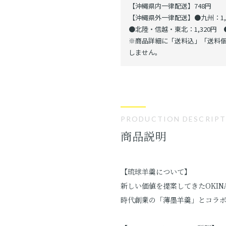
【沖縄県内一律配送】748円
【沖縄県外一律配送】●九州：1,1
●北陸・信越・東北：1,320円 ●
※商品詳細に「送料込」「送料個
しません。
PRODUCTION DESCRIP
商品説明
【琉球羊羹について】
新しい価値を提案してきたOKINAW
時代創業の「薄墨羊羹」とコラ