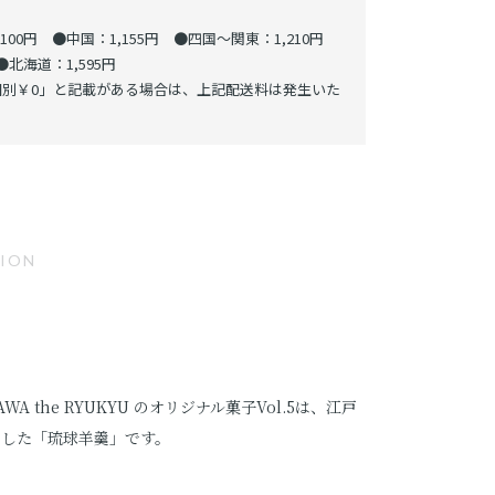
00円 ●中国：1,155円 ●四国～関東：1,210円
北海道：1,595円
別￥0」と記載がある場合は、上記配送料は発生いた
TION
A the RYUKYU のオリジナル菓子Vol.5は、江戸
ボした「琉球羊羹」です。