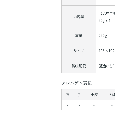
【琉球羊
内容量
50g x 4
重量
250g
サイズ
136×10
賞味期限
製造から
アレルゲン表記
卵
乳
小麦
そ
-
-
-
-