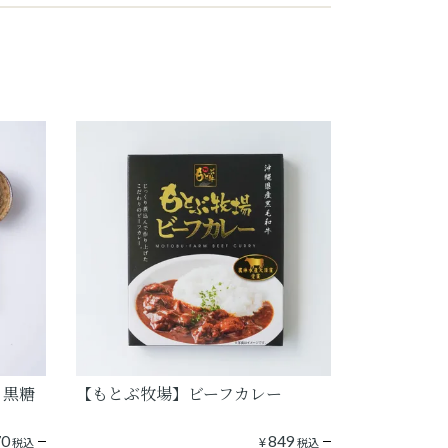
 黒糖
【もとぶ牧場】ビーフカレー
70
¥
849
税込
税込