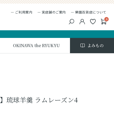
ご利用案内
実店舗のご案内
樂園百貨店について
0
キーワード検索
検索
OKINAWA the RYUKYU
よみもの
】琉球羊羹 ラムレーズン4