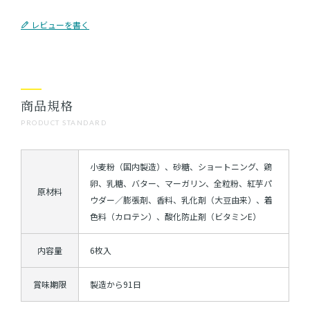
レビューを書く
商品規格
PRODUCT STANDARD
小麦粉（国内製造）、砂糖、ショートニング、鶏
卵、乳糖、バター、マーガリン、全粒粉、紅芋パ
原材料
ウダー／膨張剤、香料、乳化剤（大豆由来）、着
色料（カロテン）、酸化防止剤（ビタミンE）
内容量
6枚入
賞味期限
製造から91日