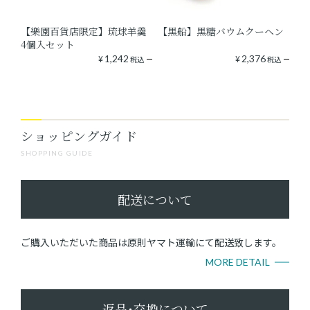
【樂園百貨店限定】琉球羊羹
【黒船】黒糖バウムクーヘン
4個入セット
¥
1,242
¥
2,376
税込
税込
ショッピングガイド
SHOPPING GUIDE
配送について
ご購入いただいた商品は原則ヤマト運輸にて配送致します。
MORE DETAIL
返品･交換について