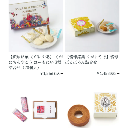
【琉球銘菓 くがにやあ】 くが
【琉球銘菓 くがにやあ】琉球
にちんすこう はーもにい 3種
ぽるぼろん詰合せ
詰合せ（20個入）
¥
1,566
¥
1,458
税込
税込