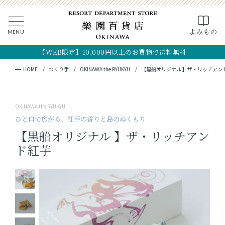
0
よみもの
MENU
CLOSE
SEARCH
MY PAGE
FAVORITE
CART
【WEB限定】10,000円以上のお買物で送料無料
全ての商品
キーワード検索
検索
HOME
つくり手
OKINAWA the RYUKYU
【黒船オリジナル 】ザ・リッチアン
ギフト
OKINAWA the RYUKYU
フード
ひと口で広がる、紅芋の香りと島のぬくもり
【黒船オリジナル 】ザ・リッチアン
クラフト
ド紅芋
コスメ・アロマ
つくり手
OKINAWA the RYUKYU