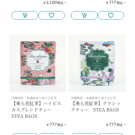
2,100
777
¥
税込
¥
税込
沖縄県産 有機栽培の希少な紅茶
沖縄県産 有機栽培の希少な紅茶
【美ら花紅茶】ハイビス
【美ら花紅茶】クラシッ
カスブレンドティー
クティー 5TEA BAGS
5TEA BAGS
777
777
¥
税込
¥
税込