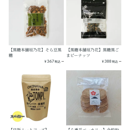
【黒糖本舗垣乃花】そら豆黒
【黒糖本舗垣乃花】黒糖黒ご
糖
まピーナッツ
¥
367
¥
388
税込
税込
【日新ミートフーズ】
【八重岳ベーカリー】全粒粉