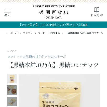
0
よみもの
MENU
CLOSE
SEARCH
MY PAGE
FAVORITE
CART
【WEB限定】10,000円以上のお買物で送料無料
全ての商品
キーワード検索
検索
HOME
カテゴリ
フード
おつまみ
【黒糖本舗垣乃花】黒糖ココナッツ
ギフト
おつまみ
フード
ココナッツと黒糖の甘さがクセになる一品
【黒糖本舗垣乃花】黒糖ココナッツ
クラフト
コスメ・アロマ
つくり手
OKINAWA the RYUKYU