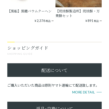
【黒船】黒糖バウムクーヘン
【琉球酥製造所】琉球酥・万
果酥セット
¥
2,376
¥
891
税込
税込
ショッピングガイド
SHOPPING GUIDE
配送について
ご購入いただいた商品は原則ヤマト運輸にて配送致します。
MORE DETAIL
返品･交換について