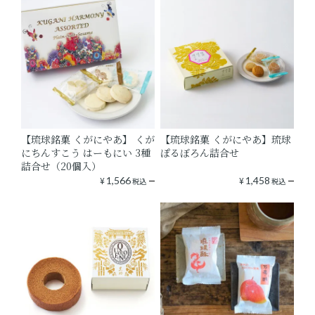
【琉球銘菓 くがにやあ】 くが
【琉球銘菓 くがにやあ】琉球
にちんすこう はーもにい 3種
ぽるぼろん詰合せ
詰合せ（20個入）
¥
1,566
¥
1,458
税込
税込