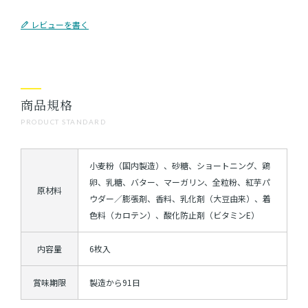
レビューを書く
商品規格
PRODUCT STANDARD
小麦粉（国内製造）、砂糖、ショートニング、鶏
卵、乳糖、バター、マーガリン、全粒粉、紅芋パ
原材料
ウダー／膨張剤、香料、乳化剤（大豆由来）、着
色料（カロテン）、酸化防止剤（ビタミンE）
内容量
6枚入
賞味期限
製造から91日