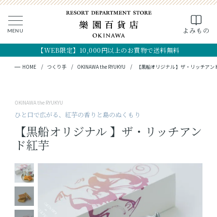
0
よみもの
MENU
CLOSE
SEARCH
MY PAGE
FAVORITE
CART
【WEB限定】10,000円以上のお買物で送料無料
全ての商品
キーワード検索
検索
HOME
つくり手
OKINAWA the RYUKYU
【黒船オリジナル 】ザ・リッチアン
ギフト
OKINAWA the RYUKYU
フード
ひと口で広がる、紅芋の香りと島のぬくもり
【黒船オリジナル 】ザ・リッチアン
クラフト
ド紅芋
コスメ・アロマ
つくり手
OKINAWA the RYUKYU