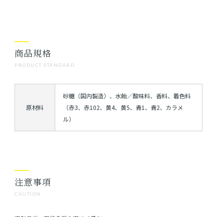
商品規格
PRODUCT STANDARD
砂糖（国内製造）、水飴／酸味料、香料、着色料
原材料
（赤3、赤102、黄4、黄5、青1、青2、カラメ
ル）
注意事項
CAUTION