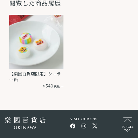
閲覧した商品履歴
【樂園百貨店限定】シーサ
ー飴
¥
540
税込
VISIT OUR SNS
SCROLL
TOP