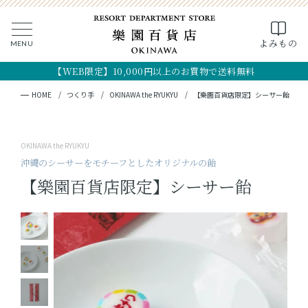
0
よみもの
MENU
CLOSE
SEARCH
MY PAGE
FAVORITE
CART
【WEB限定】10,000円以上のお買物で送料無料
全ての商品
キーワード検索
検索
HOME
つくり手
OKINAWA the RYUKYU
【樂園百貨店限定】シーサー飴
ギフト
OKINAWA the RYUKYU
フード
沖縄のシーサーをモチーフとしたオリジナルの飴
【樂園百貨店限定】シーサー飴
クラフト
コスメ・アロマ
つくり手
OKINAWA the RYUKYU