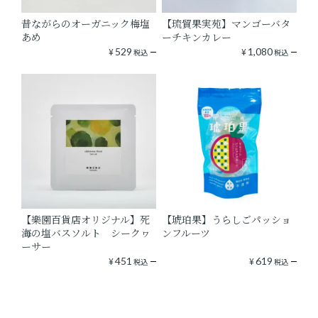
昔ながらのオーガニック梅塩
【琉貿果実苑】マンゴーバタ
あめ
ーチキンカレー
¥
529
¥
1,080
税込
税込
【樂園百貨店オリジナル】死
【琥珀果】うらしごパッショ
海の塩バスソルト シークヮ
ンフルーツ
ーサー
¥
451
¥
619
税込
税込